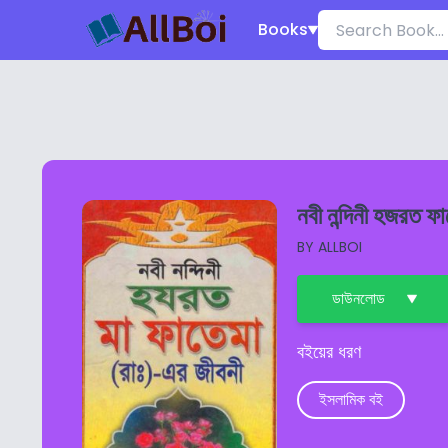
Books
নবী নন্দিনী হজরত 
BY
ALLBOI
ডাউনলোড
বইয়ের ধরণ
ইসলামিক বই