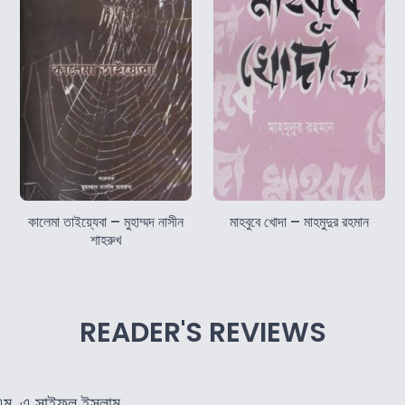
কালেমা তাইয়্যেবা – মুহাম্মদ নাসীন
মাহবুবে খোদা – মাহমুদুর রহমান
শাহরুখ
READER'S REVIEWS
এম. এ সাইফুল ইসলাম.