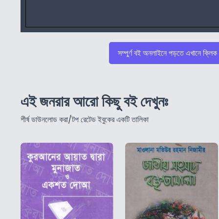
সম্পুর্ণ বই অনলাইনে পড়তে এখানে ক্লিক
এই জনরার আরো কিছু বই দেখুনঃ
শীর্ষ ডাউনলোড করা/টপ রেটেড ইবুকের একটি তালিকা