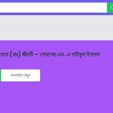
ফাতেমা (রাঃ) জীবনী – মোহাম্মদ এম. এ সাইফুল ইসলাম
অনলাইনে পড়ুন