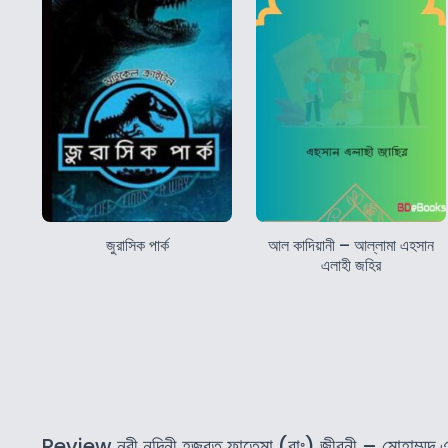
জুরাসিক পার্ক
আল কাদিয়ানী – আল্লামা এহসান
এলাহী জহির
Review নবী নন্দিনী হজরত ফাতেমা (রাঃ) জীবনী – মোহাম্মদ 