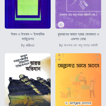
ঈমান ও ইসলাম – ইসলামিক
কুরআনের আয়াত দ্বারা মোনাজাত ও
ফাউন্ডেশন
একশত দোয়া
By Allboi
By মাওলানা মো: আবু তাহের বর্ধমানী