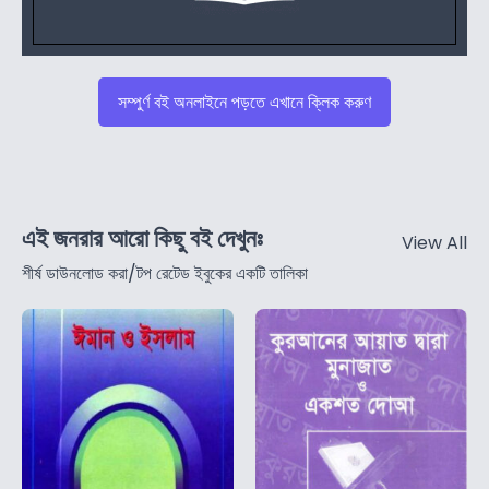
সম্পুর্ণ বই অনলাইনে পড়তে এখানে ক্লিক করুণ
এই জনরার আরো কিছু বই দেখুনঃ
View All
শীর্ষ ডাউনলোড করা/টপ রেটেড ইবুকের একটি তালিকা