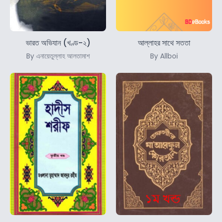
ভারত অভিযান (খণ্ড-২)
আল্লাহর সাথে সততা
By এনায়েতুল্লাহ আলতামাশ
By Allboi