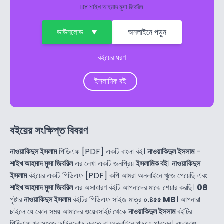
BY
শাইখ আহমাদ মুসা জিবরিল
ডাউনলোড
অনলাইনে পড়ুন
বইয়ের ধরণ
ইসলামিক বই
বইয়ের সংক্ষিপ্ত বিবরণ
নাওয়াকিদুল ইসলাম
পিডিএফ [PDF] একটি বাংলা বই।
নাওয়াকিদুল ইসলাম
-
শাইখ আহমাদ মুসা জিবরিল
এর লেখা একটি জনপ্রিয়
ইসলামিক বই
।
নাওয়াকিদুল
ইসলাম
বইয়ের একটি পিডিএফ [PDF] কপি আমরা অনলাইনে খুজে পেয়েছি এবং
শাইখ আহমাদ মুসা জিবরিল
এর অসাধারণ বইটি আপনাদের মাঝে শেয়ার করছি।
08
পৃষ্টার
নাওয়াকিদুল ইসলাম
বইটির পিডিএফ সাইজ মাত্র
০.৪৫৫ MB
। আপনারা
চাইলে যে কোন সময় আমাদের ওয়েবসাইট থেকে
নাওয়াকিদুল ইসলাম
বইটির
পিডিএফ খুব সহজে ডাউনলোড করতে বা অনলাইনে পড়তে পারবেন। এছাড়াও