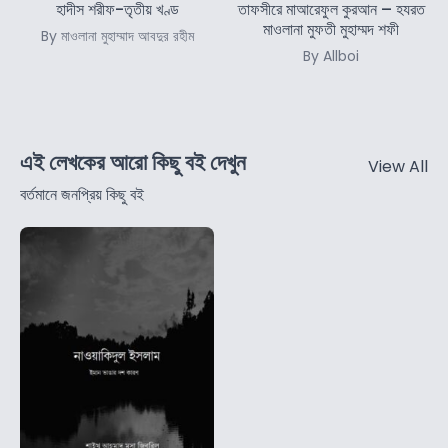
হাদীস শরীফ-তৃতীয় খণ্ড
তাফসীরে মাআরেফুল কুরআন – হযরত
মাওলানা মুফতী মুহাম্মদ শফী
By মাওলানা মুহাম্মাদ আবদুর রহীম
By Allboi
এই লেখকের আরো কিছু বই দেখুন
View All
বর্তমানে জনপ্রিয় কিছু বই