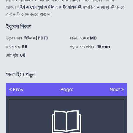
আপনে
শাইখ আহমাদ মুসা জিবরিল
এবং
ইসলামিক বই
সম্পর্কিত অন্যান্য বই পড়তে
এবং ডাউনলোড করতে পারবেন।
ইবুকের বিররণ
ইবুকের ধরণ:
পিডিএফ (PDF)
সাইজ:
০.৪৫৫ MB
ডাউনলোড:
58
পড়তে সময় লাগবে :
16min
মোট পৃষ্ঠা:
08
অনলাইনে পড়ুন
Prev
Page:
Next