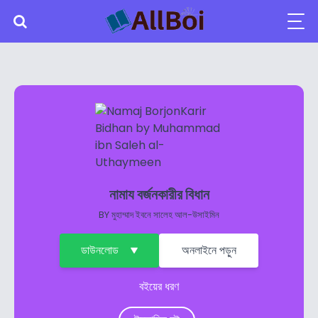
নামায বর্জনকারীর বিধান
BY
মুহাম্মাদ ইবনে সালেহ আল-উসাইমিন
ডাউনলোড
অনলাইনে পড়ুন
বইয়ের ধরণ