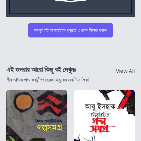
সম্পুর্ণ বই অনলাইনে পড়তে এখানে ক্লিক করুণ
এই জনরার আরো কিছু বই দেখুনঃ
View All
শীর্ষ ডাউনলোড করা/টপ রেটেড ইবুকের একটি তালিকা