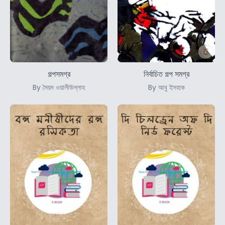
গল্পসমগ্র
নির্বাচিত গল্প সমগ্র
By সৈয়দ ওয়ালীউল্লাহ
By আবু ইসহাক