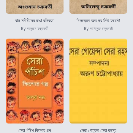
বাঙ্গ মনীষীদের রাঙা রসিকতা
চিলড্রেন অভ দ্য নিউ ফরেস্ট
By অঙ্গুমান চক্রবর্তী
By অনিলেন্দু চক্রবর্তী
সেরা পঁচিশ কিশোর গল্প
সেরা গোয়েন্দা সেরা রহস্য