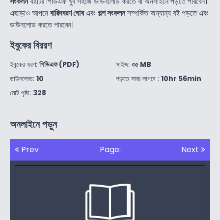
সংকলন
বইটির পিডিএফ খুব সহজে ডাউনলোড করতে বা অনলাইনে পড়তে পারবেন।
এছাড়াও আপনে
বারিদবরণ ঘোষ
এবং
গল্প সংকলন
সম্পর্কিত অন্যান্য বই পড়তে এবং
ডাউনলোড করতে পারবেন।
ইবুকের বিররণ
ইবুকের ধরণ:
পিডিএফ (PDF)
সাইজ:
৩৫ MB
ডাউনলোড:
10
পড়তে সময় লাগবে :
10hr 56min
মোট পৃষ্ঠা:
328
অনলাইনে পড়ুন
Prev
Page:
Next