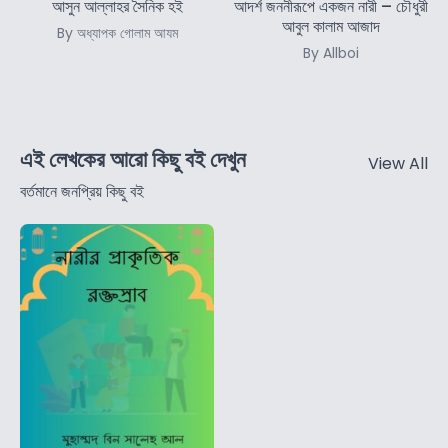
আসুন আল্লাহর সৈনিক হই
আদর্শ জননীরূপে একজন নারী – চৌধুরী
আবুল কালাম আজাদ
By অধ্যাপক গোলাম আযম
By Allboi
এই লেখকের আরো কিছু বই দেখুন
View All
বর্তমানে জনপ্রিয় কিছু বই