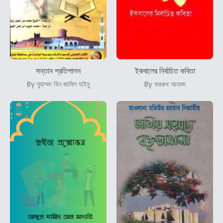
সন্তান প্রতিপালন
ইকবালের নির্বাচিত কবিতা
By মুহাম্মদ বিন জামিল যাইনু
By ফররুখ আহমদ