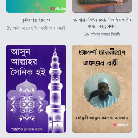
কুইজ প্রশ্নোত্তর
মাওলানা মতিউর রহমান নিজামীর জাতীয়
সংসদে বক্তৃতামালা
By শাইখ আব্দুল হামীদ ফাইযী আল-মাদানী
By মতিউর রহমান নিজামী