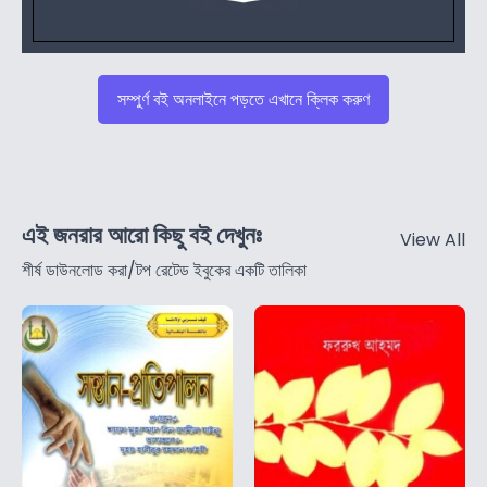
সম্পুর্ণ বই অনলাইনে পড়তে এখানে ক্লিক করুণ
এই জনরার আরো কিছু বই দেখুনঃ
View All
শীর্ষ ডাউনলোড করা/টপ রেটেড ইবুকের একটি তালিকা