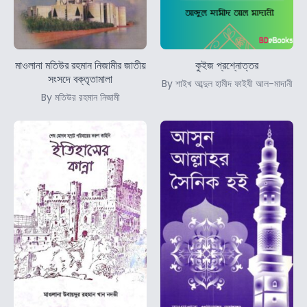
মাওলানা মতিউর রহমান নিজামীর জাতীয়
কুইজ প্রশ্নোত্তর
সংসদে বক্তৃতামালা
By শাইখ আব্দুল হামীদ ফাইযী আল-মাদানী
By মতিউর রহমান নিজামী