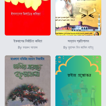
ইকবালের নির্বাচিত কবিতা
সন্তান প্রতিপালন
By ফররুখ আহমদ
By মুহাম্মদ বিন জামিল যাইনু