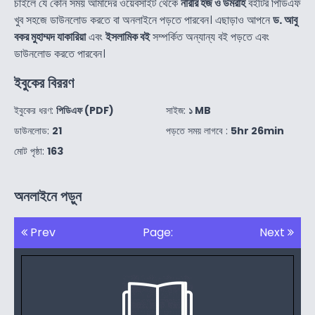
চাইলে যে কোন সময় আমাদের ওয়েবসাইট থেকে
নারীর হজ ও উমরাহ
বইটির পিডিএফ
খুব সহজে ডাউনলোড করতে বা অনলাইনে পড়তে পারবেন। এছাড়াও আপনে
ড. আবু
বকর মুহাম্মদ যাকারিয়া
এবং
ইসলামিক বই
সম্পর্কিত অন্যান্য বই পড়তে এবং
ডাউনলোড করতে পারবেন।
ইবুকের বিররণ
ইবুকের ধরণ:
পিডিএফ (PDF)
সাইজ:
১ MB
ডাউনলোড:
21
পড়তে সময় লাগবে :
5hr 26min
মোট পৃষ্ঠা:
163
অনলাইনে পড়ুন
Prev
Page:
Next