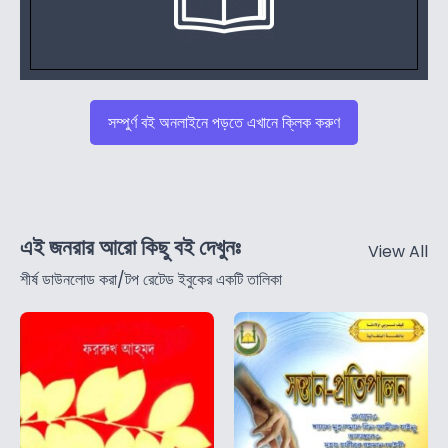
সম্পুর্ণ বই অনলাইনে পড়তে এখানে ক্লিক করুণ
এই জনরার আরো কিছু বই দেখুনঃ
View All
শীর্ষ ডাউনলোড করা/টপ রেটেড ইবুকের একটি তালিকা