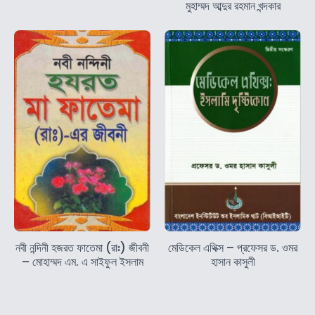
মুহাম্মদ আব্দুর রহমান খন্দকার
নবী নন্দিনী হজরত ফাতেমা (রাঃ) জীবনী
মেডিকেল এথিক্স – প্রফেসর ড. ওমর
– মোহাম্মদ এম. এ সাইফুল ইসলাম
হাসান কাসুলী