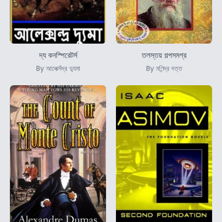
দ্য কনস্পিরেটর্স
তলস্তয় গল্পসমগ্র
By আলেক্সঁদ্র দ্যুমা
By মণিন্দ্র দত্ত