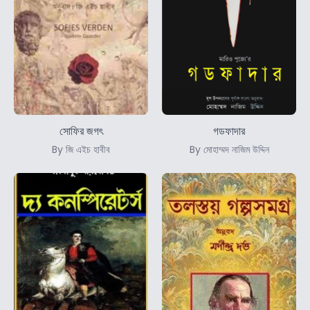
সোফির জগৎ
গডফাদার
By জি এইচ হাবীব
By মোহাম্মদ নাজিম উদ্দিন