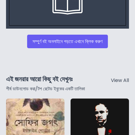
সম্পুর্ণ বই অনলাইনে পড়তে এখানে ক্লিক করুণ
এই জনরার আরো কিছু বই দেখুনঃ
View All
শীর্ষ ডাউনলোড করা/টপ রেটেড ইবুকের একটি তালিকা