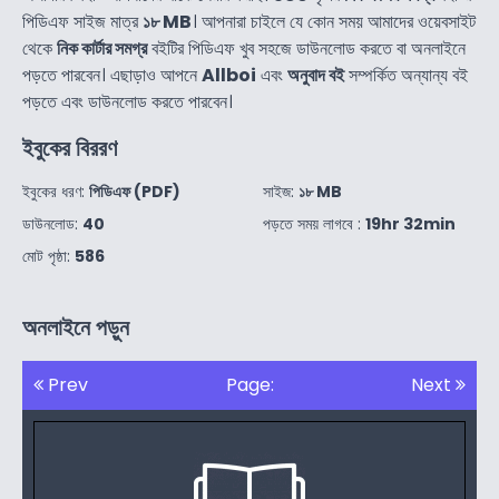
পিডিএফ সাইজ মাত্র
১৮ MB
। আপনারা চাইলে যে কোন সময় আমাদের ওয়েবসাইট
থেকে
নিক কার্টার সমগ্র
বইটির পিডিএফ খুব সহজে ডাউনলোড করতে বা অনলাইনে
পড়তে পারবেন। এছাড়াও আপনে
Allboi
এবং
অনুবাদ বই
সম্পর্কিত অন্যান্য বই
পড়তে এবং ডাউনলোড করতে পারবেন।
ইবুকের বিররণ
ইবুকের ধরণ:
পিডিএফ (PDF)
সাইজ:
১৮ MB
ডাউনলোড:
40
পড়তে সময় লাগবে :
19hr 32min
মোট পৃষ্ঠা:
586
অনলাইনে পড়ুন
Prev
Page:
Next