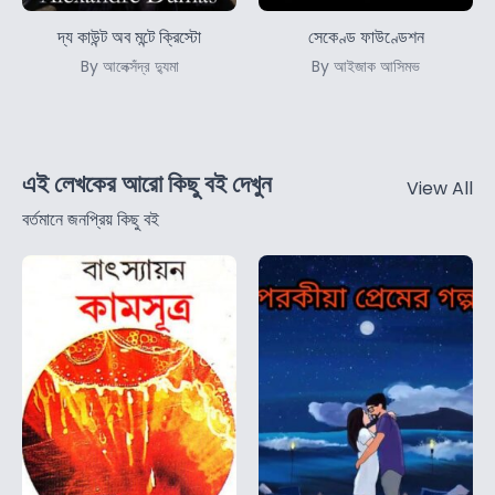
দ্য কাউন্ট অব মন্টে ক্রিস্টো
সেকেণ্ড ফাউণ্ডেশন
By আলেক্সঁদ্র দ্যুমা
By আইজাক আসিমভ
এই লেখকের আরো কিছু বই দেখুন
View All
বর্তমানে জনপ্রিয় কিছু বই