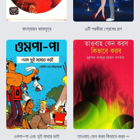
বাৎস্যায়ন কামসূত্র
৬টি পরকীয়া প্রেমের গল্প
ওমপা-পা এবং দুই মাথার ভাই
তাওবাহ কেন করব কিভাবে করব –