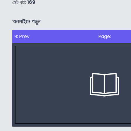
মোট পৃষ্ঠা:
169
অনলাইনে পড়ুন
Prev
Page: