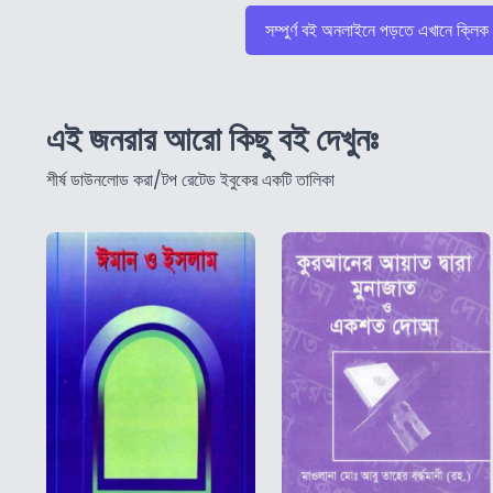
সম্পুর্ণ বই অনলাইনে পড়তে এখানে ক্লিক
এই জনরার আরো কিছু বই দেখুনঃ
শীর্ষ ডাউনলোড করা/টপ রেটেড ইবুকের একটি তালিকা