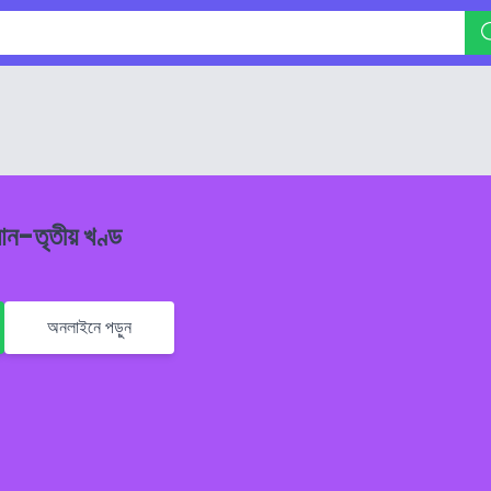
আন-তৃতীয় খণ্ড
অনলাইনে পড়ুন