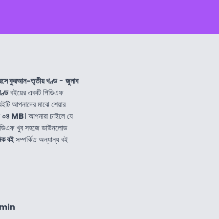
দারসে কুরআন-তৃতীয় খণ্ড
-
জুনাব
খণ্ড
বইয়ের একটি পিডিএফ
ইটি আপনাদের মাঝে শেয়ার
র
০৪ MB
। আপনারা চাইলে যে
িডিএফ খুব সহজে ডাউনলোড
িক বই
সম্পর্কিত অন্যান্য বই
8min