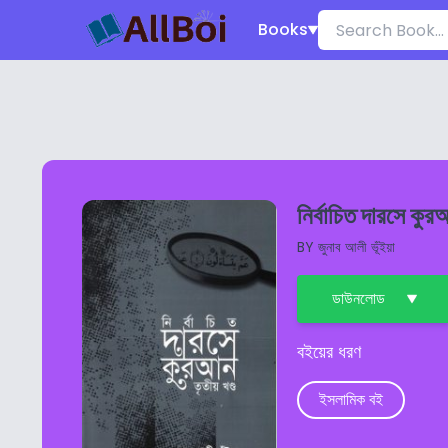
Books
নির্বাচিত দারসে কুর
BY
জুনাব আলী ভূঁইয়া
ডাউনলোড
বইয়ের ধরণ
ইসলামিক বই