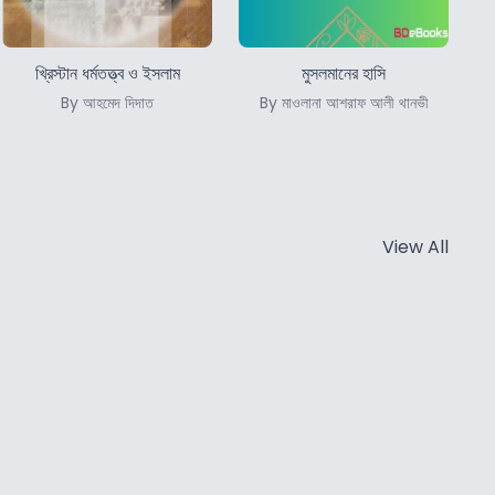
খ্রিস্টান ধর্মতত্ত্ব ও ইসলাম
মুসলমানের হাসি
By আহমেদ দিদাত
By মাওলানা আশরাফ আলী থানভী
View All