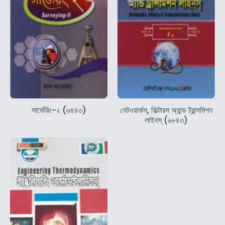
সার্ভেয়িং-২ (৬৪৪৩)
নেটওয়ার্কস্‌, ফিল্টারস অ্যান্ড ট্রান্সমিশন
লাইনস্‌ (৬৮৪৩)