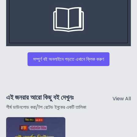
সম্পুর্ণ বই অনলাইনে পড়তে এখানে ক্লিক করুণ
এই জনরার আরো কিছু বই দেখুনঃ
View All
শীর্ষ ডাউনলোড করা/টপ রেটেড ইবুকের একটি তালিকা