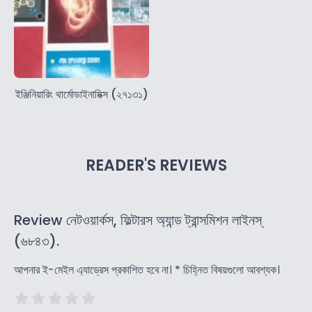
ইঞ্জিনিয়ারিং থার্মোডাইনামিক্স (২৭১৩১)
READER'S REVIEWS
Review নেটওয়ার্কস্‌, ফিল্টারস অ্যান্ড ট্রান্সমিশন লাইনস্‌
(৬৮৪৩).
আপনার ই-মেইল এ্যাড্রেস প্রকাশিত হবে না।
*
চিহ্নিত বিষয়গুলো আবশ্যক।