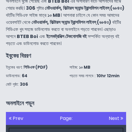
অনলাইনে খুজে পেয়েছি এবং
BTEB Boi
এর অসাধারণ বইটি আপনাদের মাঝে
শেয়ার করছি।
306
পৃষ্টার
নেটওয়ার্কস্‌, ফিল্টারস অ্যান্ড ট্রান্সমিশন লাইনস্‌ (৬৮৪৩)
বইটির পিডিএফ সাইজ মাত্র
১০ MB
। আপনারা চাইলে যে কোন সময় আমাদের
ওয়েবসাইট থেকে
নেটওয়ার্কস্‌, ফিল্টারস অ্যান্ড ট্রান্সমিশন লাইনস্‌ (৬৮৪৩)
বইটির
পিডিএফ খুব সহজে ডাউনলোড করতে বা অনলাইনে পড়তে পারবেন। এছাড়াও
আপনে
BTEB Boi
এবং
ইলেকট্রনিক্স টেকনোলজি বই
সম্পর্কিত অন্যান্য বই
পড়তে এবং ডাউনলোড করতে পারবেন।
ইবুকের বিররণ
ইবুকের ধরণ:
পিডিএফ (PDF)
সাইজ:
১০ MB
ডাউনলোড:
64
পড়তে সময় লাগবে :
10hr 12min
মোট পৃষ্ঠা:
306
অনলাইনে পড়ুন
Prev
Page:
Next