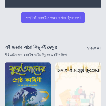
সম্পুর্ণ বই অনলাইনে পড়তে এখানে ক্লিক করুণ
এই জনরার আরো কিছু বই দেখুনঃ
View All
শীর্ষ ডাউনলোড করা/টপ রেটেড ইবুকের একটি তালিকা