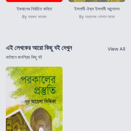
ইকবালের নির্বাচিত কবিতা
ইসলামী ঐক্য ইসলামী আন্দোলন
By ফররুখ আহমদ
By অধ্যাপক গোলাম আযম
এই লেখকের আরো কিছু বই দেখুন
View All
বর্তমানে জনপ্রিয় কিছু বই