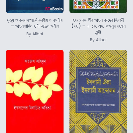
মৃত্যু ও কবর সম্পর্কে করণীয় ও বর্জনীয়
হযরত বড় পীর আব্দুল কাদের জিলানী
– আব্দুল্লাহিল হাদী আব্দুল জলীল
(রহ.) – এ. কে. এম. ফজলুর রহমান
মুন্সী
By Allboi
By Allboi