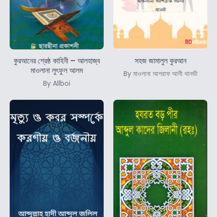
কুরআনের শ্রেষ্ঠ কাহিনী – আলহাজ্ব
সহজ জামালুল কুরআন
মাওলানা লুৎফুল আলম
By মাওলানা আশরাফ আলী থানভী
By Allboi