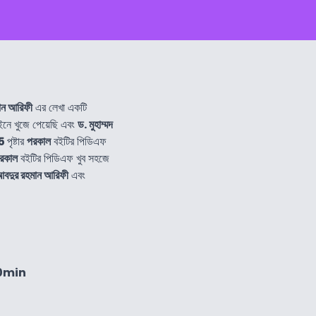
মান আরিফী
এর লেখা একটি
ে খুজে পেয়েছি এবং
ড. মুহাম্মদ
5
পৃষ্টার
পরকাল
বইটির পিডিএফ
রকাল
বইটির পিডিএফ খুব সহজে
 আবদুর রহমান আরিফী
এবং
10min