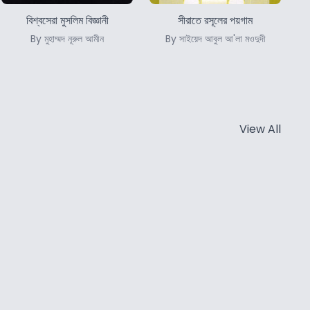
বিশ্বসেরা মুসলিম বিজ্ঞানী
সীরাতে রসূলের পয়গাম
By মুহাম্মদ নূরুল আমীন
By সাইয়েদ আবুল আ'লা মওদুদী
View All