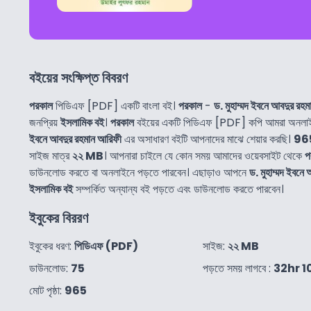
বইয়ের সংক্ষিপ্ত বিবরণ
পরকাল
পিডিএফ [PDF] একটি বাংলা বই।
পরকাল
-
ড. মুহাম্মদ ইবনে আবদুর রহ
জনপ্রিয়
ইসলামিক বই
।
পরকাল
বইয়ের একটি পিডিএফ [PDF] কপি আমরা অনলাইন
ইবনে আবদুর রহমান আরিফী
এর অসাধারণ বইটি আপনাদের মাঝে শেয়ার করছি।
96
সাইজ মাত্র
২২ MB
। আপনারা চাইলে যে কোন সময় আমাদের ওয়েবসাইট থেকে
প
ডাউনলোড করতে বা অনলাইনে পড়তে পারবেন। এছাড়াও আপনে
ড. মুহাম্মদ ইবনে
ইসলামিক বই
সম্পর্কিত অন্যান্য বই পড়তে এবং ডাউনলোড করতে পারবেন।
ইবুকের বিররণ
ইবুকের ধরণ:
পিডিএফ (PDF)
সাইজ:
২২ MB
ডাউনলোড:
75
পড়তে সময় লাগবে :
32hr 
মোট পৃষ্ঠা:
965