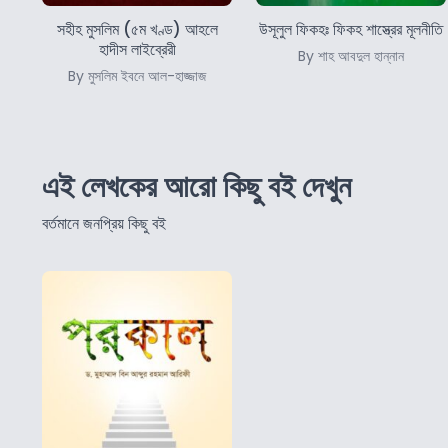
সহীহ মুসলিম (৫ম খণ্ড) আহলে
উসূলুল ফিকহঃ ফিকহ শাস্ত্রের মূলনীতি
হাদীস লাইব্রেরী
By শাহ আবদুল হান্নান
By মুসলিম ইবনে আল-হাজ্জাজ
এই লেখকের আরো কিছু বই দেখুন
বর্তমানে জনপ্রিয় কিছু বই