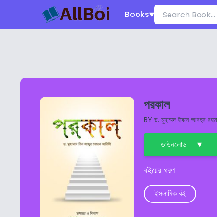
Books
পরকাল
BY
ড. মুহাম্মদ ইবনে আবদুর রহ
ডাউনলোড
বইয়ের ধরণ
ইসলামিক বই