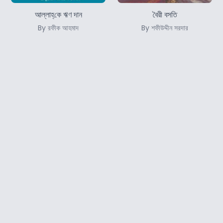
আল্লাহ্‌কে ঋণ দান
বৈরী বসতি
By রফীক আহমাদ
By শফীউদ্দীন সরদার