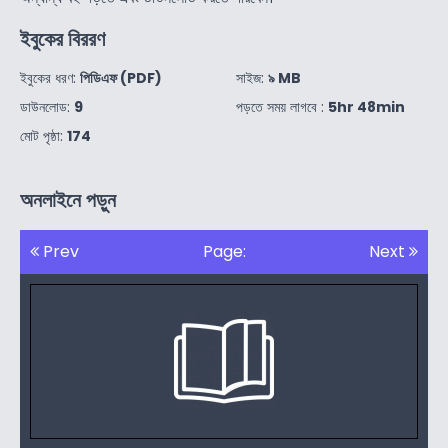
ইবুকের বিররণ
ইবুকের ধরণ:
পিডিএফ (PDF)
সাইজ:
৯ MB
ডাউনলোড:
9
পড়তে সময় লাগবে :
5hr 48min
মোট পৃষ্ঠা:
174
অনলাইনে পড়ুন
Prev
Page:
Next