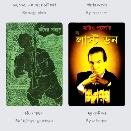
১০,০০০, এবং আরো ১টি ধর্ষণ
পাপের সন্তান
By হুমায়ুন আজাদ
By সত্যেন সেন
চাঁদের পাহাড়
দ্য লাস্ট ডন
By বিভূতিভূষণ বন্দ্যোপাধ্যায়
By মারিও পুজো