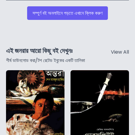
সম্পুর্ণ বই অনলাইনে পড়তে এখানে ক্লিক করুণ
এই জনরার আরো কিছু বই দেখুনঃ
View All
শীর্ষ ডাউনলোড করা/টপ রেটেড ইবুকের একটি তালিকা