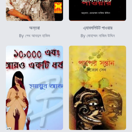
অন্তরা
এ্যাবসলিউট পাওয়ার
By শেখ আবদুল হাকিম
By মোহাম্মদ নাজিম উদ্দিন