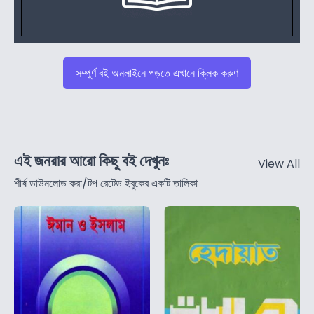
সম্পুর্ণ বই অনলাইনে পড়তে এখানে ক্লিক করুণ
এই জনরার আরো কিছু বই দেখুনঃ
View All
শীর্ষ ডাউনলোড করা/টপ রেটেড ইবুকের একটি তালিকা