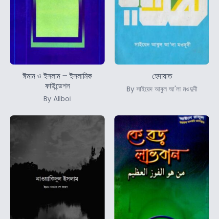
ঈমান ও ইসলাম – ইসলামিক
হেদায়াত
ফাউন্ডেশন
By সাইয়েদ আবুল আ'লা মওদুদী
By Allboi