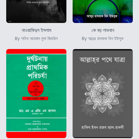
নাওয়াকিদুল ইসলাম
কে বড় লাভবান
By শাইখ আহমাদ মুসা জিবরিল
By আব্দুর রাযযাক বিন ইউসুফ