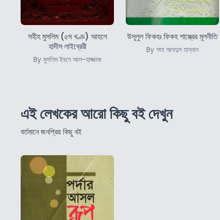
সহীহ মুসলিম (৫ম খণ্ড) আহলে
উসূলুল ফিকহঃ ফিকহ শাস্ত্রের মূলনীতি
হাদীস লাইব্রেরী
By শাহ আবদুল হান্নান
By মুসলিম ইবনে আল-হাজ্জাজ
এই লেখকের আরো কিছু বই দেখুন
বর্তমানে জনপ্রিয় কিছু বই