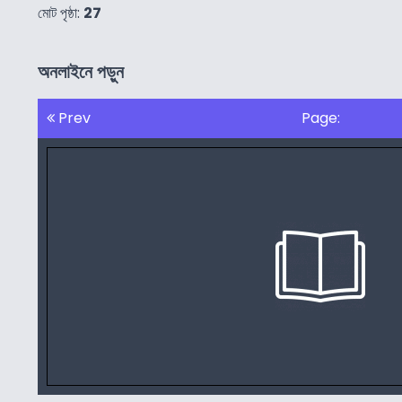
মোট পৃষ্ঠা:
27
অনলাইনে পড়ুন
Prev
Page: