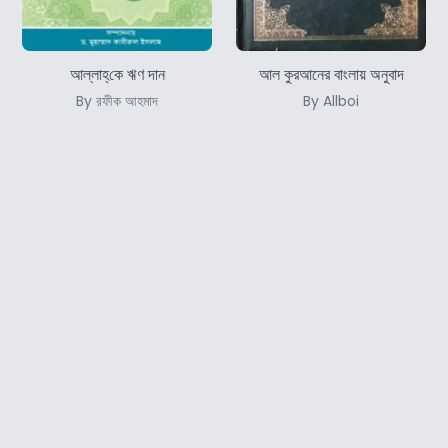
আল্লাহ্‌কে ঋণ দান
আল কুরআনের বাংলায় অনুবাদ
By রফীক আহমাদ
By Allboi