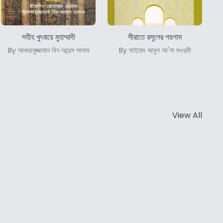
সহীহ খুৎবায়ে মুহাম্মাদী
সীরাতে রসূলের পয়গাম
By আকরামুজ্জামান বিন আব্দুস সালাম
By সাইয়েদ আবুল আ'লা মওদুদী
View All