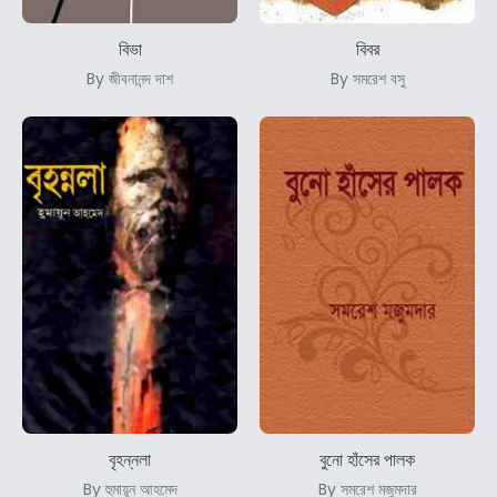
বিভা
বিবর
By জীবনানন্দ দাশ
By সমরেশ বসু
বৃহন্নলা
বুনো হাঁসের পালক
By হুমায়ূন আহমেদ
By সমরেশ মজুমদার