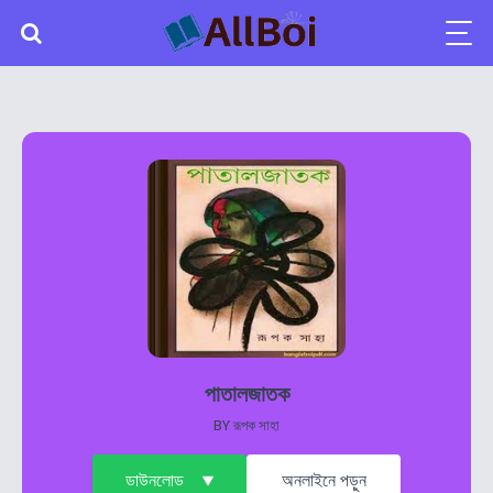
পাতালজাতক
BY
রূপক সাহা
ডাউনলোড
অনলাইনে পড়ুন