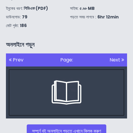
ইবুকের ধরণ:
পিডিএফ (PDF)
সাইজ:
৫.৬৮ MB
ডাউনলোড:
79
পড়তে সময় লাগবে :
6hr 12min
মোট পৃষ্ঠা:
186
অনলাইনে পড়ুন
Prev
Page:
Next
সম্পুর্ণ বই অনলাইনে পড়তে এখানে ক্লিক করুণ