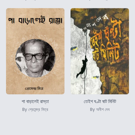
পা বাড়ালেই রাস্তা
তেইশ ঘণ্টা ষাট মিনিট
By প্রেমেন্দ্র মিত্র
By অনীশ দেব