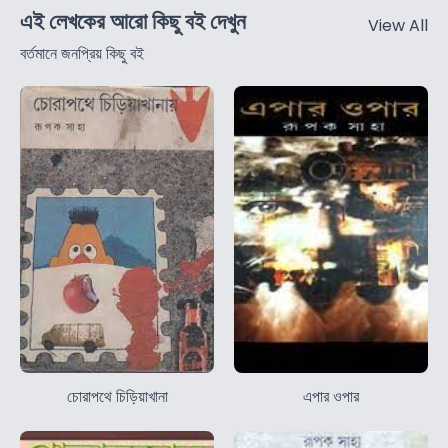
এই লেখকের আরো কিছু বই দেখুন
View All
বর্তমানে জনপ্রিয় কিছু বই
চোরাপথে চিড়িয়াখানা
এপার ওপার