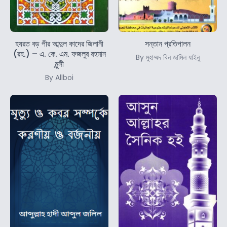
হযরত বড় পীর আব্দুল কাদের জিলানী
সন্তান প্রতিপালন
(রহ.) – এ. কে. এম. ফজলুর রহমান
By মুহাম্মদ বিন জামিল যাইনু
মুন্সী
By Allboi