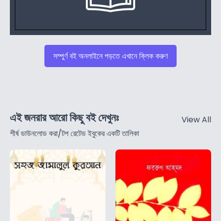
সম্পুর্ণ বই অনলাইনে পড়তে এখানে ক্লিক করুণ
এই জনরার আরো কিছু বই দেখুনঃ
View All
শীর্ষ ডাউনলোড করা/টপ রেটেড ইবুকের একটি তালিকা