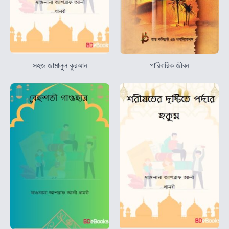
সহজ জামালুল কুরআন
পারিবারিক জীবন