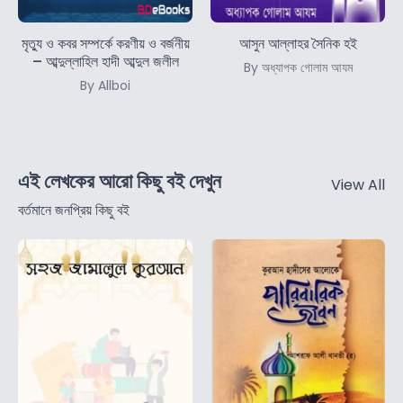
মৃত্যু ও কবর সম্পর্কে করণীয় ও বর্জনীয়
আসুন আল্লাহর সৈনিক হই
– আব্দুল্লাহিল হাদী আব্দুল জলীল
By অধ্যাপক গোলাম আযম
By Allboi
এই লেখকের আরো কিছু বই দেখুন
View All
বর্তমানে জনপ্রিয় কিছু বই