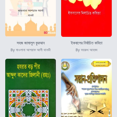
সহজ জামালুল কুরআন
ইকবালের নির্বাচিত কবিতা
By মাওলানা আশরাফ আলী থানভী
By ফররুখ আহমদ