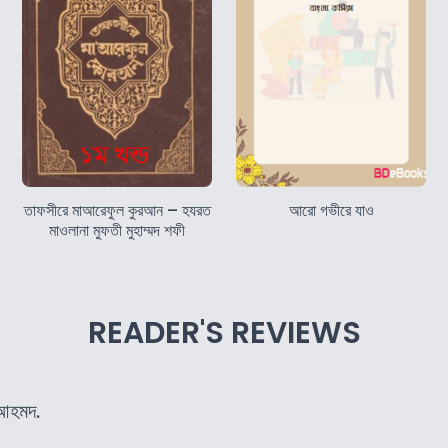
তাফসীরে মাআরেফুল কুরআন – হযরত
আরো গভীরে যাও
মাওলানা মুফতী মুহাম্মদ শফী
READER'S REVIEWS
 আহমদ.