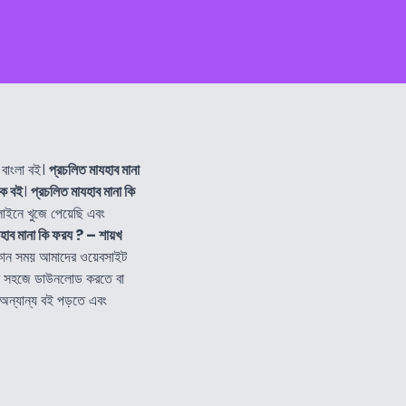
বাংলা বই।
প্রচলিত মাযহাব মানা
ক বই
।
প্রচলিত মাযহাব মানা কি
নে খুজে পেয়েছি এবং
হাব মানা কি ফরয ? – শায়খ
কোন সময় আমাদের ওয়েবসাইট
ব সহজে ডাউনলোড করতে বা
 অন্যান্য বই পড়তে এবং