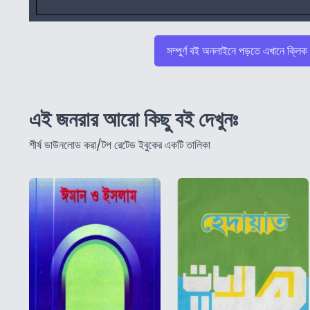
সম্পুর্ণ বই অনলাইনে পড়তে এখানে ক্লিক
এই জনরার আরো কিছু বই দেখুনঃ
শীর্ষ ডাউনলোড করা/টপ রেটেড ইবুকের একটি তালিকা