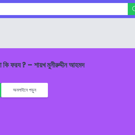
া কি ফরয ? – শায়খ মুনীরুদ্দীন আহমদ
অনলাইনে পড়ুন