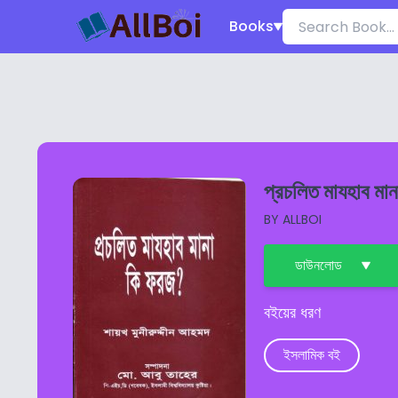
Books
প্রচলিত মাযহাব মান
BY
ALLBOI
ডাউনলোড
বইয়ের ধরণ
ইসলামিক বই