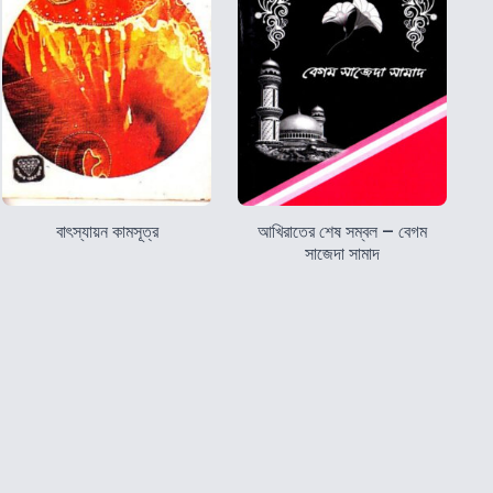
বাৎস্যায়ন কামসূত্র
আখিরাতের শেষ সম্বল – বেগম
সাজেদা সামাদ