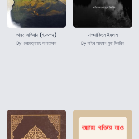
ভারত অভিযান (খণ্ড-২)
নাওয়াকিদুল ইসলাম
By এনায়েতুল্লাহ আলতামাশ
By শাইখ আহমাদ মুসা জিবরিল