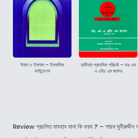
ঈমান ও ইসলাম – ইসলামিক
দুর্ঘটনায় প্রাথমিক পরিচর্যা – ডাঃ এম
ফাউন্ডেশন
এ এইচ এম জাফর
Review প্রচলিত মাযহাব মানা কি ফরয ? – শায়খ মুনীরুদ্দীন