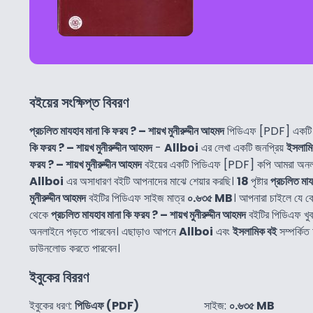
বইয়ের সংক্ষিপ্ত বিবরণ
প্রচলিত মাযহাব মানা কি ফরয ? – শায়খ মুনীরুদ্দীন আহমদ
পিডিএফ [PDF] একটি 
কি ফরয ? – শায়খ মুনীরুদ্দীন আহমদ
-
Allboi
এর লেখা একটি জনপ্রিয়
ইসলামি
ফরয ? – শায়খ মুনীরুদ্দীন আহমদ
বইয়ের একটি পিডিএফ [PDF] কপি আমরা অনলাই
Allboi
এর অসাধারণ বইটি আপনাদের মাঝে শেয়ার করছি।
18
পৃষ্টার
প্রচলিত মায
মুনীরুদ্দীন আহমদ
বইটির পিডিএফ সাইজ মাত্র
০.৬৩৫ MB
। আপনারা চাইলে যে 
থেকে
প্রচলিত মাযহাব মানা কি ফরয ? – শায়খ মুনীরুদ্দীন আহমদ
বইটির পিডিএফ খু
অনলাইনে পড়তে পারবেন। এছাড়াও আপনে
Allboi
এবং
ইসলামিক বই
সম্পর্কিত
ডাউনলোড করতে পারবেন।
ইবুকের বিররণ
ইবুকের ধরণ:
পিডিএফ (PDF)
সাইজ:
০.৬৩৫ MB