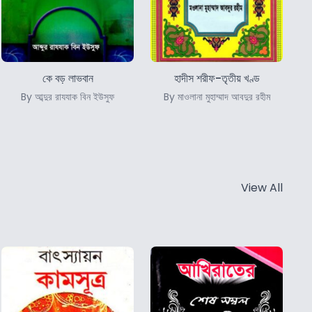
কে বড় লাভবান
হাদীস শরীফ-তৃতীয় খণ্ড
By আব্দুর রাযযাক বিন ইউসুফ
By মাওলানা মুহাম্মাদ আবদুর রহীম
View All