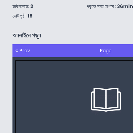
ডাউনলোড:
2
পড়তে সময় লাগবে :
36min
মোট পৃষ্ঠা:
18
অনলাইনে পড়ুন
Prev
Page: