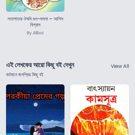
লতাপাতার ঔষধি গুন-মসলা – আশিস
বিশ্বাস
By Allboi
এই লেখকের আরো কিছু বই দেখুন
View All
বর্তমানে জনপ্রিয় কিছু বই