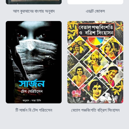
আল কুরআনের বাংলায় অনুবাদ
এডাল্ট জোকস
টি সার্জন বি টেস গরিতসেন
বেতাল পঞ্চবিংশতি বত্রিশ সিংহাসন