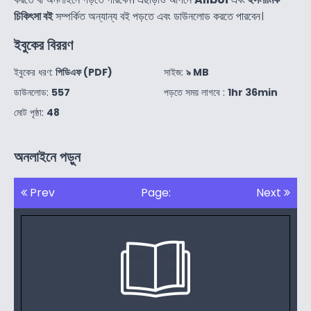
চিকিৎসা বই
সম্পর্কিত অন্যান্য বই পড়তে এবং ডাউনলোড করতে পারবেন।
ইবুকের বিররণ
ইবুকের ধরণ:
পিডিএফ (PDF)
সাইজ:
৯ MB
ডাউনলোড:
557
পড়তে সময় লাগবে :
1hr 36min
মোট পৃষ্ঠা:
48
অনলাইনে পড়ুন
Prev
Page:
Next