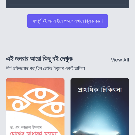
সম্পুর্ণ বই অনলাইনে পড়তে এখানে ক্লিক করুণ
এই জনরার আরো কিছু বই দেখুনঃ
View All
শীর্ষ ডাউনলোড করা/টপ রেটেড ইবুকের একটি তালিকা