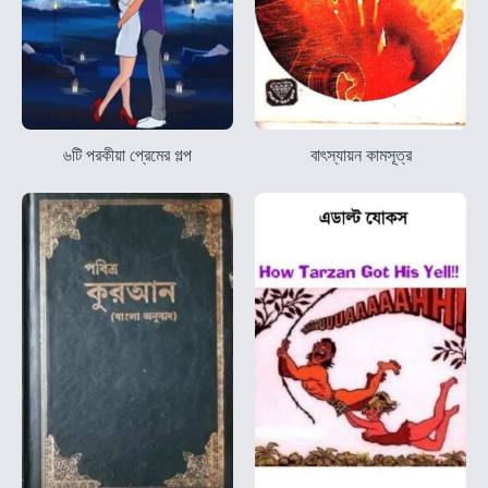
৬টি পরকীয়া প্রেমের গল্প
বাৎস্যায়ন কামসূত্র