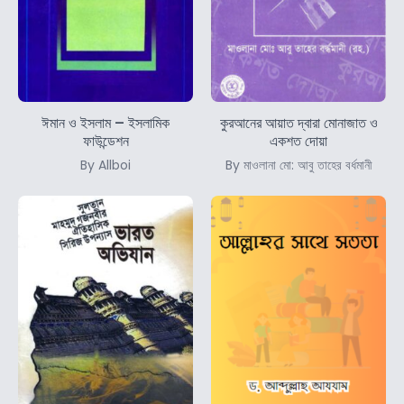
ঈমান ও ইসলাম – ইসলামিক
কুরআনের আয়াত দ্বারা মোনাজাত ও
ফাউন্ডেশন
একশত দোয়া
By Allboi
By মাওলানা মো: আবু তাহের বর্ধমানী