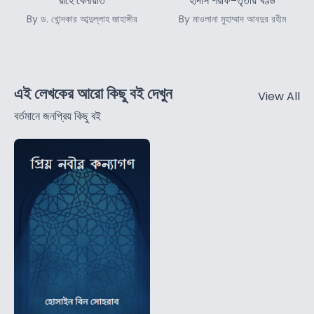
রাহে বেলায়াত
হাদীস শরীফ-তৃতীয় খণ্ড
By ড. খোন্দকার আব্দুল্লাহ জাহাঙ্গীর
By মাওলানা মুহাম্মাদ আবদুর রহীম
এই লেখকের আরো কিছু বই দেখুন
View All
বর্তমানে জনপ্রিয় কিছু বই