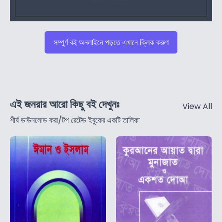
সম্পুর্ণ বই অনলাইনে পড়তে এখানে ক্লিক করুণ
এই জনরার আরো কিছু বই দেখুনঃ
View All
শীর্ষ ডাউনলোড করা/টপ রেটেড ইবুকের একটি তালিকা