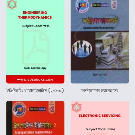
ইঞ্জিনিয়ারিং থার্মোডাইনামিক্স (২৭১৩১)
কনস্ট্রাকশন ম্যানেজমেন্ট