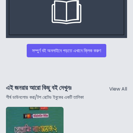
সম্পুর্ণ বই অনলাইনে পড়তে এখানে ক্লিক করুণ
এই জনরার আরো কিছু বই দেখুনঃ
View All
শীর্ষ ডাউনলোড করা/টপ রেটেড ইবুকের একটি তালিকা