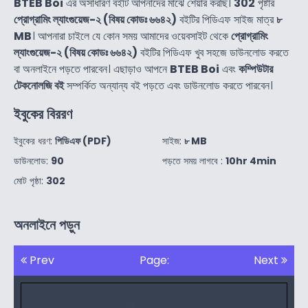
BTEB Boi
এর অসাধারণ বইটি আপনাদের মাঝে শেয়ার করছি।
302
পৃষ্টার
প্রোগ্রামিং ল্যাংগুয়েজ-২ (বিষয় কোডঃ ৬৬৪২)
বইটির পিডিএফ সাইজ মাত্র
৮
MB
। আপনারা চাইলে যে কোন সময় আমাদের ওয়েবসাইট থেকে
প্রোগ্রামিং
ল্যাংগুয়েজ-২ (বিষয় কোডঃ ৬৬৪২)
বইটির পিডিএফ খুব সহজে ডাউনলোড করতে
বা অনলাইনে পড়তে পারবেন। এছাড়াও আপনে
BTEB Boi
এবং
কম্পিউটার
টেকনোলজি বই
সম্পর্কিত অন্যান্য বই পড়তে এবং ডাউনলোড করতে পারবেন।
ইবুকের বিররণ
ইবুকের ধরণ:
পিডিএফ (PDF)
সাইজ:
৮ MB
ডাউনলোড:
90
পড়তে সময় লাগবে :
10hr 4min
মোট পৃষ্ঠা:
302
অনলাইনে পড়ুন
Prev
Page:
Next