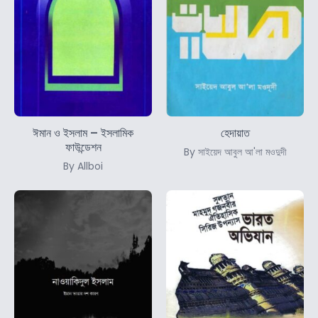
ঈমান ও ইসলাম – ইসলামিক
হেদায়াত
ফাউন্ডেশন
By সাইয়েদ আবুল আ'লা মওদুদী
By Allboi