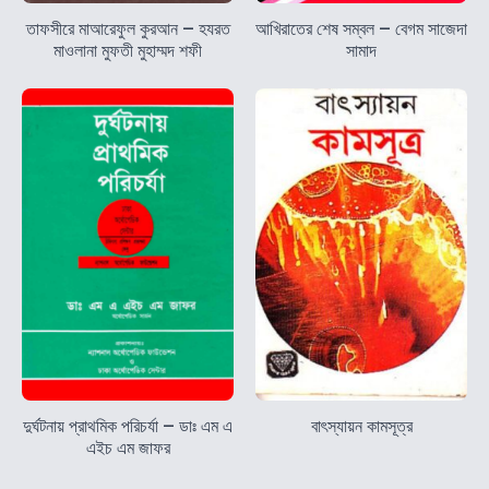
তাফসীরে মাআরেফুল কুরআন – হযরত
আখিরাতের শেষ সম্বল – বেগম সাজেদা
মাওলানা মুফতী মুহাম্মদ শফী
সামাদ
দুর্ঘটনায় প্রাথমিক পরিচর্যা – ডাঃ এম এ
বাৎস্যায়ন কামসূত্র
এইচ এম জাফর