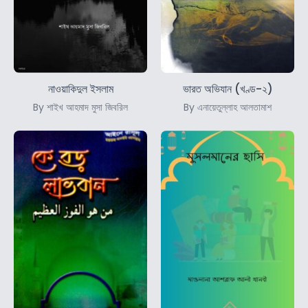
নাওয়াকিদুল ইসলাম
ভারত অভিযান (খণ্ড-২)
By শাইখ আহমাদ মুসা জিবরিল
By এনায়েতুল্লাহ আলতামাশ