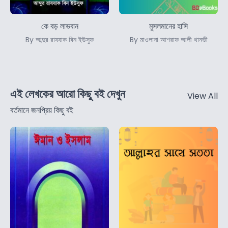
কে বড় লাভবান
মুসলমানের হাসি
By আব্দুর রাযযাক বিন ইউসুফ
By মাওলানা আশরাফ আলী থানভী
এই লেখকের আরো কিছু বই দেখুন
View All
বর্তমানে জনপ্রিয় কিছু বই