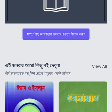
সম্পুর্ণ বই অনলাইনে পড়তে এখানে ক্লিক করুণ
এই জনরার আরো কিছু বই দেখুনঃ
View All
শীর্ষ ডাউনলোড করা/টপ রেটেড ইবুকের একটি তালিকা