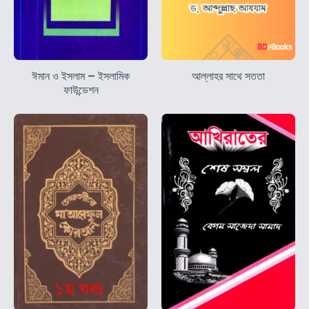
ঈমান ও ইসলাম – ইসলামিক
আল্লাহর সাথে সততা
ফাউন্ডেশন