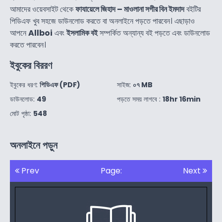
আমাদের ওয়েবসাইট থেকে
ফাযায়েলে জিহাদ – মাওলানা সগীর বিন ইমদাদ
বইটির
পিডিএফ খুব সহজে ডাউনলোড করতে বা অনলাইনে পড়তে পারবেন। এছাড়াও
আপনে
Allboi
এবং
ইসলামিক বই
সম্পর্কিত অন্যান্য বই পড়তে এবং ডাউনলোড
করতে পারবেন।
ইবুকের বিররণ
ইবুকের ধরণ:
পিডিএফ (PDF)
সাইজ:
০৭ MB
ডাউনলোড:
49
পড়তে সময় লাগবে :
18hr 16min
মোট পৃষ্ঠা:
548
অনলাইনে পড়ুন
Prev
Page:
Next