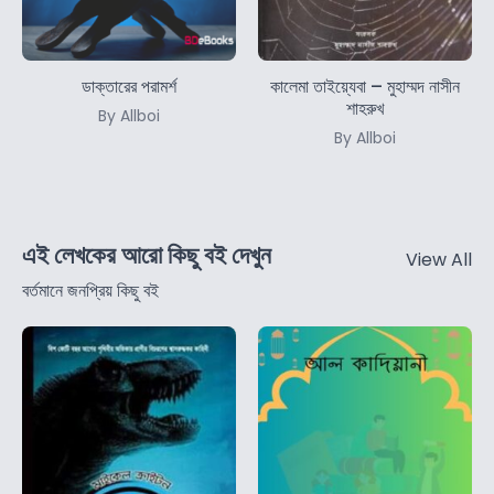
ডাক্তারের পরামর্শ
কালেমা তাইয়্যেবা – মুহাম্মদ নাসীন
শাহরুখ
By Allboi
By Allboi
এই লেখকের আরো কিছু বই দেখুন
View All
বর্তমানে জনপ্রিয় কিছু বই