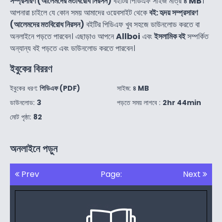
সম্প্রসারণ (আলেমদের মতবিরোধ নিরসন)
বইটির পিডিএফ সাইজ মাত্র
৪ MB
।
আপনারা চাইলে যে কোন সময় আমাদের ওয়েবসাইট থেকে
বই: হৃদয় সম্প্রসারণ
(আলেমদের মতবিরোধ নিরসন)
বইটির পিডিএফ খুব সহজে ডাউনলোড করতে বা
অনলাইনে পড়তে পারবেন। এছাড়াও আপনে
Allboi
এবং
ইসলামিক বই
সম্পর্কিত
অন্যান্য বই পড়তে এবং ডাউনলোড করতে পারবেন।
ইবুকের বিররণ
ইবুকের ধরণ:
পিডিএফ (PDF)
সাইজ:
৪ MB
ডাউনলোড:
3
পড়তে সময় লাগবে :
2hr 44min
মোট পৃষ্ঠা:
82
অনলাইনে পড়ুন
Prev
Page:
Next