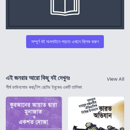
সম্পুর্ণ বই অনলাইনে পড়তে এখানে ক্লিক করুণ
এই জনরার আরো কিছু বই দেখুনঃ
View All
শীর্ষ ডাউনলোড করা/টপ রেটেড ইবুকের একটি তালিকা