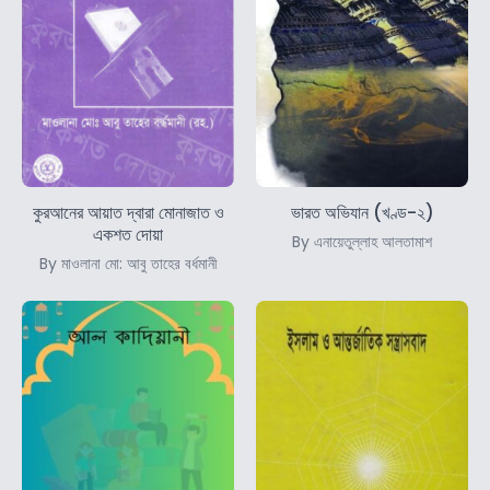
কুরআনের আয়াত দ্বারা মোনাজাত ও
ভারত অভিযান (খণ্ড-২)
একশত দোয়া
By এনায়েতুল্লাহ আলতামাশ
By মাওলানা মো: আবু তাহের বর্ধমানী