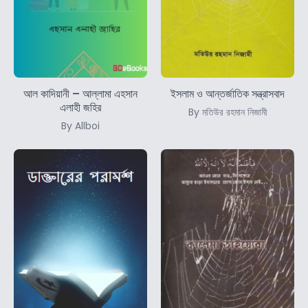
আল কাদিয়ানী – আল্লামা এহসান
ইসলাম ও আন্তর্জাতিক সন্ত্রাসবাদ
এলাহী জহির
By মতিউর রহমান নিজামী
By Allboi