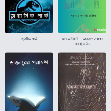
জুরাসিক পার্ক
আল কাদিয়ানী – আল্লামা এহসান
এলাহী জহির