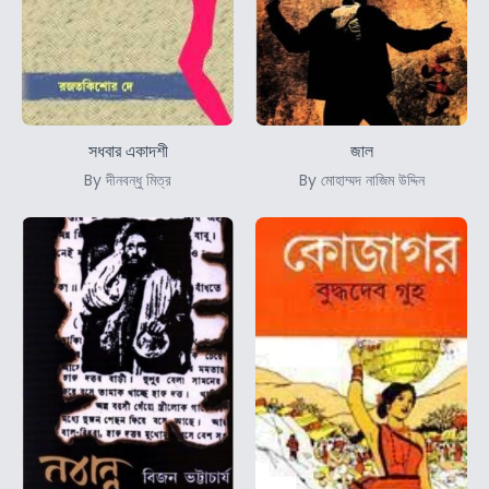
সধবার একাদশী
জাল
By দীনবন্ধু মিত্র
By মোহাম্মদ নাজিম উদ্দিন