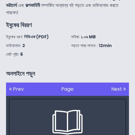
ভট্টাচার্য
এবং
কল্পকাহিনী
সম্পর্কিত অন্যান্য বই পড়তে এবং ডাউনলোড করতে
পারবেন।
ইবুকের বিররণ
ইবুকের ধরণ:
পিডিএফ (PDF)
সাইজ:
১.০৬ MB
ডাউনলোড:
2
পড়তে সময় লাগবে :
12min
মোট পৃষ্ঠা:
6
অনলাইনে পড়ুন
Prev
Page:
Next