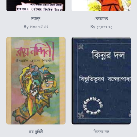
নবান্ন
কোজাগর
By বিজন ভট্টাচার্য
By বুদ্ধদেব বসু
রায় নন্দিনী
কিন্নর দল