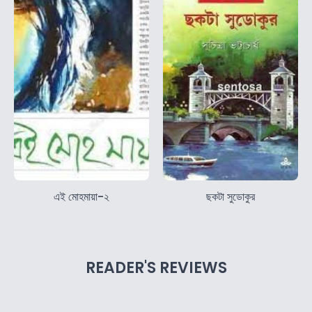
এই মোহমায়া-২
ছকটা সুডোকুর
READER'S REVIEWS