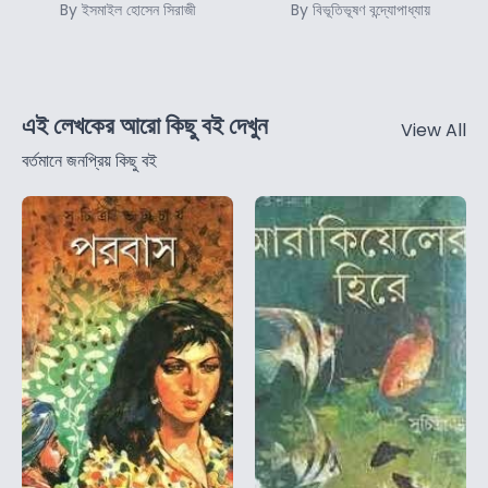
By ইসমাইল হোসেন সিরাজী
By বিভূতিভূষণ বন্দ্যোপাধ্যায়
এই লেখকের আরো কিছু বই দেখুন
View All
বর্তমানে জনপ্রিয় কিছু বই