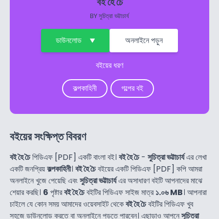
বই হৈ চৈ
BY
সুচিত্রা ভট্টাচার্য
ডাউনলোড
অনলাইনে পড়ুন
বইয়ের ধরণ
কল্পকাহিনী
গল্পের বই
বইয়ের সংক্ষিপ্ত বিবরণ
বই হৈ চৈ
পিডিএফ [PDF] একটি বাংলা বই।
বই হৈ চৈ
-
সুচিত্রা ভট্টাচার্য
এর লেখা
একটি জনপ্রিয়
কল্পকাহিনী
।
বই হৈ চৈ
বইয়ের একটি পিডিএফ [PDF] কপি আমরা
অনলাইনে খুজে পেয়েছি এবং
সুচিত্রা ভট্টাচার্য
এর অসাধারণ বইটি আপনাদের মাঝে
শেয়ার করছি।
6
পৃষ্টার
বই হৈ চৈ
বইটির পিডিএফ সাইজ মাত্র
১.০৬ MB
। আপনারা
চাইলে যে কোন সময় আমাদের ওয়েবসাইট থেকে
বই হৈ চৈ
বইটির পিডিএফ খুব
সহজে ডাউনলোড করতে বা অনলাইনে পড়তে পারবেন। এছাড়াও আপনে
সুচিত্রা