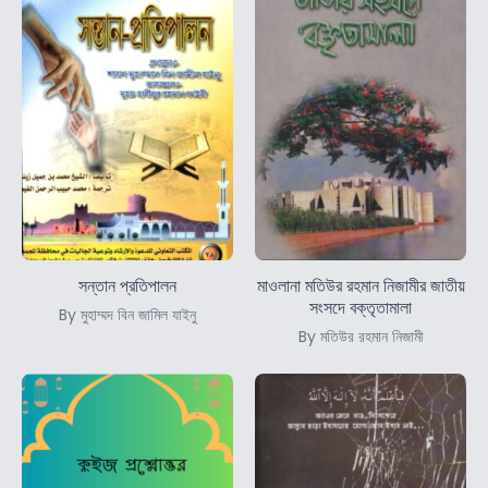
সন্তান প্রতিপালন
মাওলানা মতিউর রহমান নিজামীর জাতীয়
সংসদে বক্তৃতামালা
By মুহাম্মদ বিন জামিল যাইনু
By মতিউর রহমান নিজামী