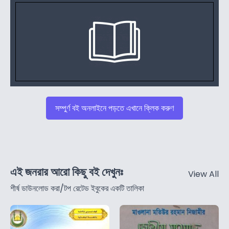
সম্পুর্ণ বই অনলাইনে পড়তে এখানে ক্লিক করুণ
এই জনরার আরো কিছু বই দেখুনঃ
View All
শীর্ষ ডাউনলোড করা/টপ রেটেড ইবুকের একটি তালিকা