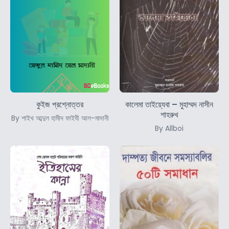
কুইজ প্রশ্নোত্তর
কালেমা তাইয়্যেবা – মুহাম্মদ নাসীন
শাহরুখ
By শাইখ আব্দুল হামীদ ফাইযী আল-মাদানী
By Allboi