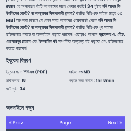
রহমান
এর অসাধারণ বইটি আপনাদের মাঝে শেয়ার করছি।
34
পৃষ্টার
বনি আদম কি
ইবলিসের রোবট? না আল্লাহর সিজদাকারী বান্দাহ?
বইটির পিডিএফ সাইজ মাত্র
০৩
MB
। আপনারা চাইলে যে কোন সময় আমাদের ওয়েবসাইট থেকে
বনি আদম কি
ইবলিসের রোবট? না আল্লাহর সিজদাকারী বান্দাহ?
বইটির পিডিএফ খুব সহজে
ডাউনলোড করতে বা অনলাইনে পড়তে পারবেন। এছাড়াও আপনে
প্রফেসর এ. এইচ.
এম শামসুর রহমান
এবং
ইসলামিক বই
সম্পর্কিত অন্যান্য বই পড়তে এবং ডাউনলোড
করতে পারবেন।
ইবুকের বিররণ
ইবুকের ধরণ:
পিডিএফ (PDF)
সাইজ:
০৩ MB
ডাউনলোড:
18
পড়তে সময় লাগবে :
1hr 8min
মোট পৃষ্ঠা:
34
অনলাইনে পড়ুন
Prev
Page:
Next