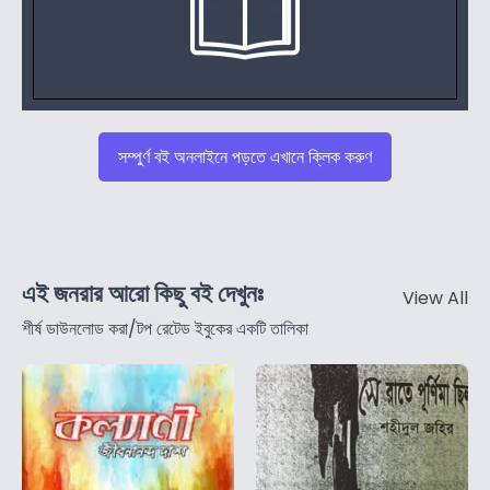
সম্পুর্ণ বই অনলাইনে পড়তে এখানে ক্লিক করুণ
এই জনরার আরো কিছু বই দেখুনঃ
View All
শীর্ষ ডাউনলোড করা/টপ রেটেড ইবুকের একটি তালিকা