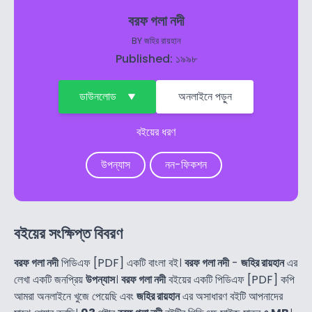
বরফ গলা নদী
BY
জহির রায়হান
Published: ১৯৯৮
ডাউনলোড
অনলাইনে পড়ুন
বইয়ের ধরণ
উপন্যাস
নন-ফিকশন
বইয়ের সংক্ষিপ্ত বিবরণ
বরফ গলা নদী
পিডিএফ [PDF] একটি বাংলা বই।
বরফ গলা নদী
-
জহির রায়হান
এর
লেখা একটি জনপ্রিয়
উপন্যাস
।
বরফ গলা নদী
বইয়ের একটি পিডিএফ [PDF] কপি
আমরা অনলাইনে খুজে পেয়েছি এবং
জহির রায়হান
এর অসাধারণ বইটি আপনাদের