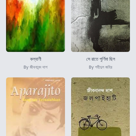
কল্যাণী
সে রাতে পূর্ণিমা ছিল
By জীবনানন্দ দাশ
By শহীদুল জহির