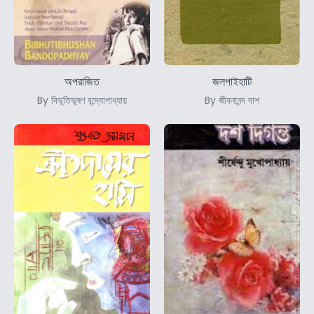
অপরাজিত
জলপাইহাটি
By বিভূতিভূষণ বন্দ্যোপাধ্যায়
By জীবনানন্দ দাশ