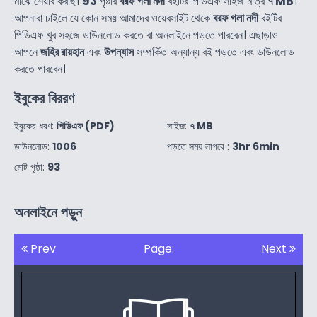
মাঝে শেয়ার করছি।
93
পৃষ্টার
বরফ গলা নদী
বইটির পিডিএফ সাইজ মাত্র
৭ MB
।
আপনারা চাইলে যে কোন সময় আমাদের ওয়েবসাইট থেকে
বরফ গলা নদী
বইটির
পিডিএফ খুব সহজে ডাউনলোড করতে বা অনলাইনে পড়তে পারবেন। এছাড়াও
আপনে
জহির রায়হান
এবং
উপন্যাস
সম্পর্কিত অন্যান্য বই পড়তে এবং ডাউনলোড
করতে পারবেন।
ইবুকের বিররণ
ইবুকের ধরণ:
পিডিএফ (PDF)
সাইজ:
৭ MB
ডাউনলোড:
1006
পড়তে সময় লাগবে :
3hr 6min
মোট পৃষ্ঠা:
93
অনলাইনে পড়ুন
Prev
Page:
Next