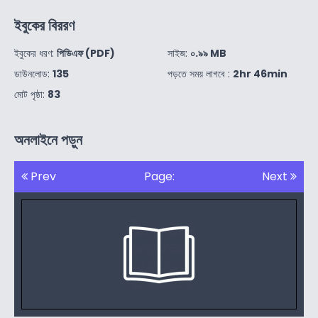
ইবুকের বিররণ
ইবুকের ধরণ:
পিডিএফ (PDF)
সাইজ:
০.৯৯ MB
ডাউনলোড:
135
পড়তে সময় লাগবে :
2hr 46min
মোট পৃষ্ঠা:
83
অনলাইনে পড়ুন
Prev
Page:
Next