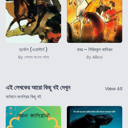
দুর্ভোগ (ওয়েস্টার্ন )
বাবর – পিরিমকুল কাদিরভ
By গোলাম মাওলা নাইম
By Allboi
এই লেখকের আরো কিছু বই দেখুন
View All
বর্তমানে জনপ্রিয় কিছু বই