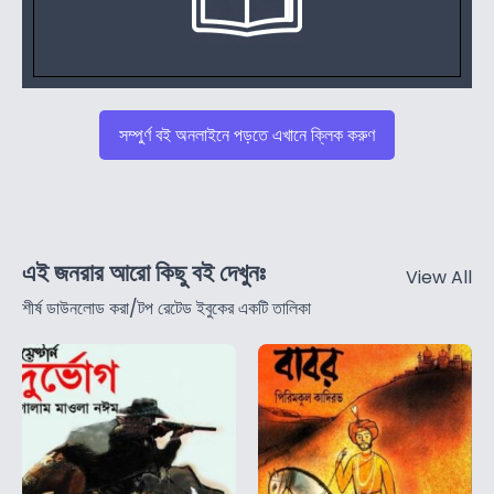
সম্পুর্ণ বই অনলাইনে পড়তে এখানে ক্লিক করুণ
এই জনরার আরো কিছু বই দেখুনঃ
View All
শীর্ষ ডাউনলোড করা/টপ রেটেড ইবুকের একটি তালিকা