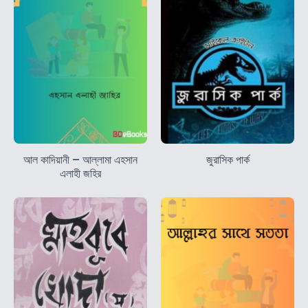
আল কাদিয়ানী – আল্লামা এহসান
জুরাসিক পার্ক
এলাহী জহির