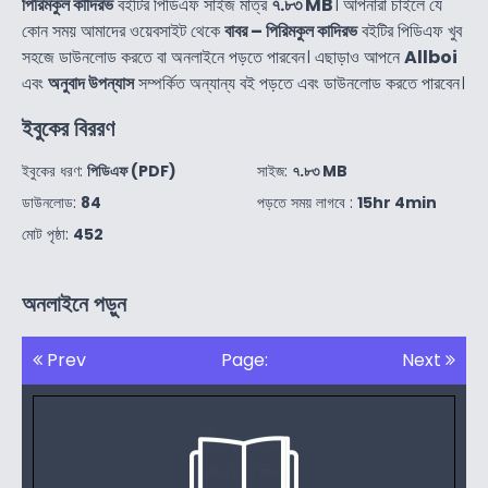
পিরিমকুল কাদিরভ
বইটির পিডিএফ সাইজ মাত্র
৭.৮৩ MB
। আপনারা চাইলে যে
কোন সময় আমাদের ওয়েবসাইট থেকে
বাবর – পিরিমকুল কাদিরভ
বইটির পিডিএফ খুব
সহজে ডাউনলোড করতে বা অনলাইনে পড়তে পারবেন। এছাড়াও আপনে
Allboi
এবং
অনুবাদ উপন্যাস
সম্পর্কিত অন্যান্য বই পড়তে এবং ডাউনলোড করতে পারবেন।
ইবুকের বিররণ
ইবুকের ধরণ:
পিডিএফ (PDF)
সাইজ:
৭.৮৩ MB
ডাউনলোড:
84
পড়তে সময় লাগবে :
15hr 4min
মোট পৃষ্ঠা:
452
অনলাইনে পড়ুন
Prev
Page:
Next