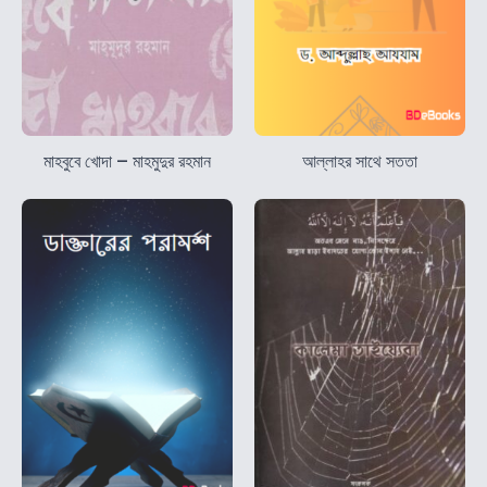
মাহবুবে খোদা – মাহমুদুর রহমান
আল্লাহর সাথে সততা