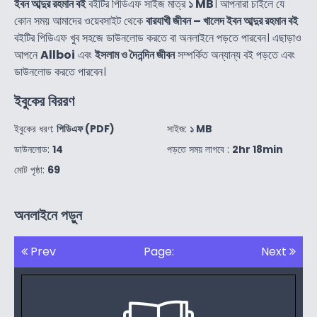
ইবন আব্দুর রহমান বই
বইটির পিডিএফ সাইজ মাত্র
১ MB
। আপনারা চাইলে যে
কোন সময় আমাদের ওয়েবসাইট থেকে
বারযাখী জীবন – খালেদ ইবন আব্দুর রহমান বই
বইটির পিডিএফ খুব সহজে ডাউনলোড করতে বা অনলাইনে পড়তে পারবেন। এছাড়াও
আপনে
Allboi
এবং
ইসলাম ও দৈনন্দিন জীবন
সম্পর্কিত অন্যান্য বই পড়তে এবং
ডাউনলোড করতে পারবেন।
ইবুকের বিররণ
ইবুকের ধরণ:
পিডিএফ (PDF)
সাইজ:
১ MB
ডাউনলোড:
14
পড়তে সময় লাগবে :
2hr 18min
মোট পৃষ্ঠা:
69
অনলাইনে পড়ুন
Prev
Page:
Next