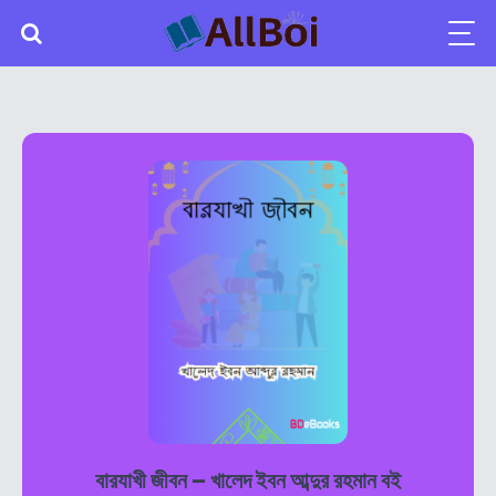
বারযাখী জীবন – খালেদ ইবন আব্দুর রহমান বই