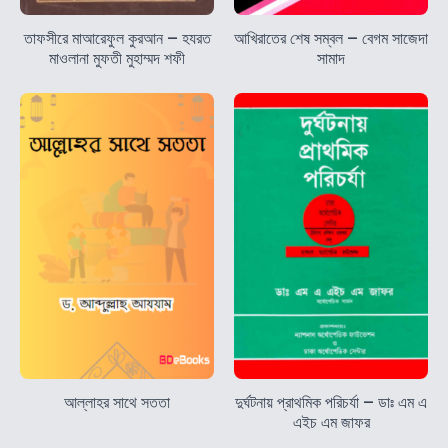
তাফসীরে মাআরেফুল কুরআন – হযরত
আখিরাতের শেষ সম্বল – বেগম সাজেদা
মাওলানা মুফতী মুহাম্মদ শফী
সামাদ
আল্লাহর সাথে সততা
দুর্ঘটনায় প্রাথমিক পরিচর্যা – ডাঃ এম এ
এইচ এম জাফর