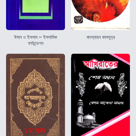
ঈমান ও ইসলাম – ইসলামিক
বাৎস্যায়ন কামসূত্র
ফাউন্ডেশন