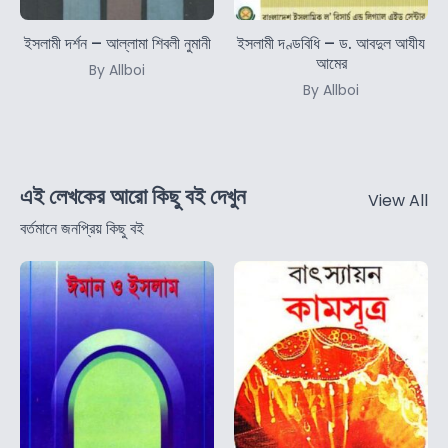
ইসলামী দর্শন – আল্লামা শিবলী নুমানী
ইসলামী দণ্ডবিধি – ড. আবদুল আযীয
আমের
By Allboi
By Allboi
এই লেখকের আরো কিছু বই দেখুন
View All
বর্তমানে জনপ্রিয় কিছু বই