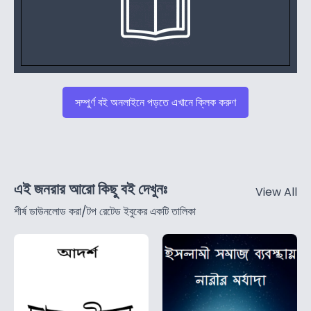
সম্পুর্ণ বই অনলাইনে পড়তে এখানে ক্লিক করুণ
এই জনরার আরো কিছু বই দেখুনঃ
View All
শীর্ষ ডাউনলোড করা/টপ রেটেড ইবুকের একটি তালিকা