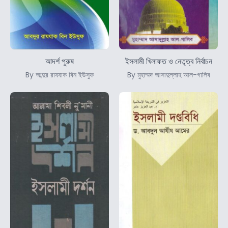
আদর্শ পুরুষ
ইসলামী খিলাফত ও নেতৃত্ব নির্বাচন
By আব্দুর রাযযাক বিন ইউসুফ
By মুহাম্মদ আসাদুল্লাহ আল-গালিব