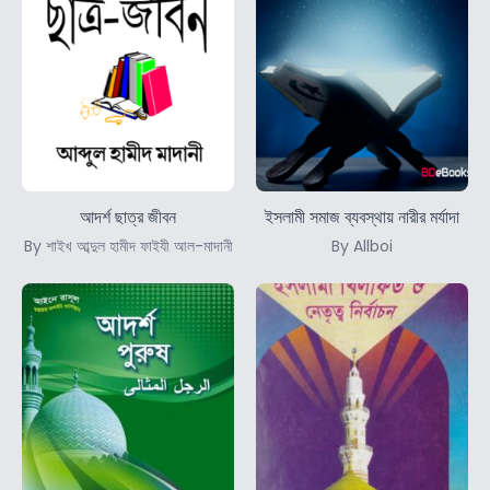
আদর্শ ছাত্র জীবন
ইসলামী সমাজ ব্যবস্থায় নারীর মর্যাদা
By শাইখ আব্দুল হামীদ ফাইযী আল-মাদানী
By Allboi