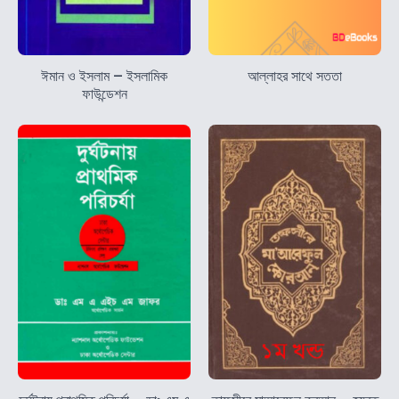
ঈমান ও ইসলাম – ইসলামিক
আল্লাহর সাথে সততা
ফাউন্ডেশন