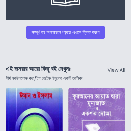
সম্পুর্ণ বই অনলাইনে পড়তে এখানে ক্লিক করুণ
এই জনরার আরো কিছু বই দেখুনঃ
View All
শীর্ষ ডাউনলোড করা/টপ রেটেড ইবুকের একটি তালিকা