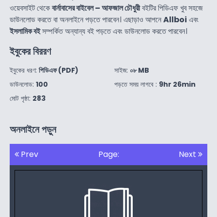
ওয়েবসাইট থেকে
বার্নাবাসের বাইবেল – আফজাল চৌধুরী
বইটির পিডিএফ খুব সহজে
ডাউনলোড করতে বা অনলাইনে পড়তে পারবেন। এছাড়াও আপনে
Allboi
এবং
ইসলামিক বই
সম্পর্কিত অন্যান্য বই পড়তে এবং ডাউনলোড করতে পারবেন।
ইবুকের বিররণ
ইবুকের ধরণ:
পিডিএফ (PDF)
সাইজ:
০৮ MB
ডাউনলোড:
100
পড়তে সময় লাগবে :
9hr 26min
মোট পৃষ্ঠা:
283
অনলাইনে পড়ুন
Prev
Page:
Next