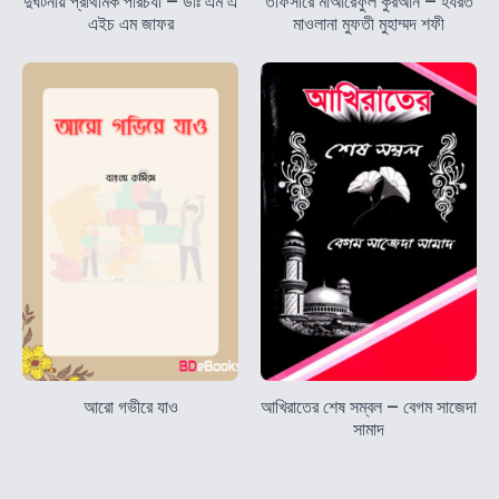
দুর্ঘটনায় প্রাথমিক পরিচর্যা – ডাঃ এম এ
তাফসীরে মাআরেফুল কুরআন – হযরত
এইচ এম জাফর
মাওলানা মুফতী মুহাম্মদ শফী
আরো গভীরে যাও
আখিরাতের শেষ সম্বল – বেগম সাজেদা
সামাদ