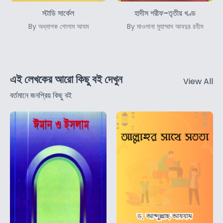
স্টাডি সার্কেল
হাদীস শরীফ-তৃতীয় খণ্ড
By অধ্যাপক গোলাম আযম
By মাওলানা মুহাম্মাদ আবদুর রহীম
এই লেখকের আরো কিছু বই দেখুন
View All
বর্তমানে জনপ্রিয় কিছু বই