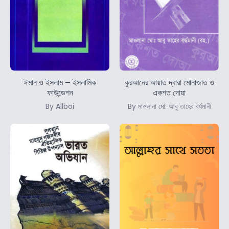
ঈমান ও ইসলাম – ইসলামিক
কুরআনের আয়াত দ্বারা মোনাজাত ও
ফাউন্ডেশন
একশত দোয়া
By Allboi
By মাওলানা মো: আবু তাহের বর্ধমানী