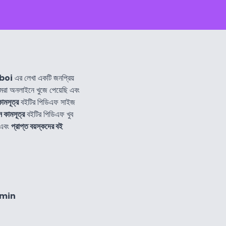
lboi
এর লেখা একটি জনপ্রিয়
া অনলাইনে খুজে পেয়েছি এবং
কামসূত্র
বইটির পিডিএফ সাইজ
়ন কামসূত্র
বইটির পিডিএফ খুব
এবং
প্রাপ্ত বয়স্কদের বই
4min