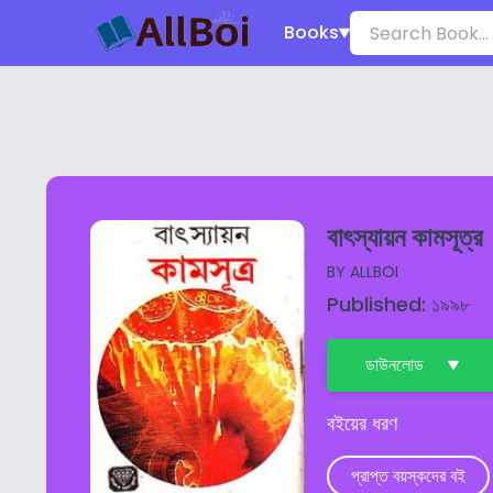
Books
বাৎস্যায়ন কামসূত্র
BY
ALLBOI
Published: ১৯৯৮
ডাউনলোড
বইয়ের ধরণ
প্রাপ্ত বয়স্কদের বই