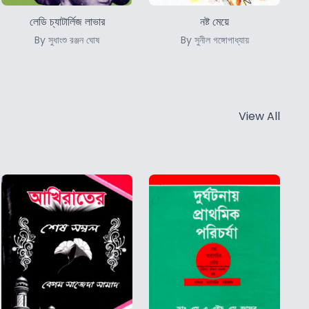
লেডি চ্যাটার্লিজ লাভার
নষ্ট মেয়ে
By সুধাংশু রঞ্জন ঘোষ
By সুনীল গঙ্গোপাধ্যায়
View All