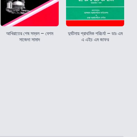
আখিরাতের শেষ সম্বল – বেগম
দুর্ঘটনায় প্রাথমিক পরিচর্যা – ডাঃ এম
সাজেদা সামাদ
এ এইচ এম জাফর