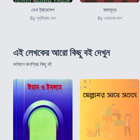
ডেথ ট্রায়েঙ্গেল
কামসূত্র
By পৃথ্বীরাজ সেন
By দেবতোষ দাশ
এই লেখকের আরো কিছু বই দেখুন
বর্তমানে জনপ্রিয় কিছু বই