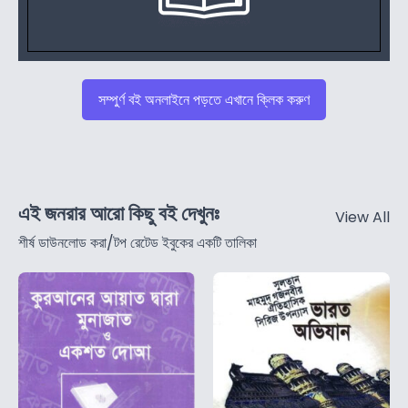
সম্পুর্ণ বই অনলাইনে পড়তে এখানে ক্লিক করুণ
এই জনরার আরো কিছু বই দেখুনঃ
View All
শীর্ষ ডাউনলোড করা/টপ রেটেড ইবুকের একটি তালিকা