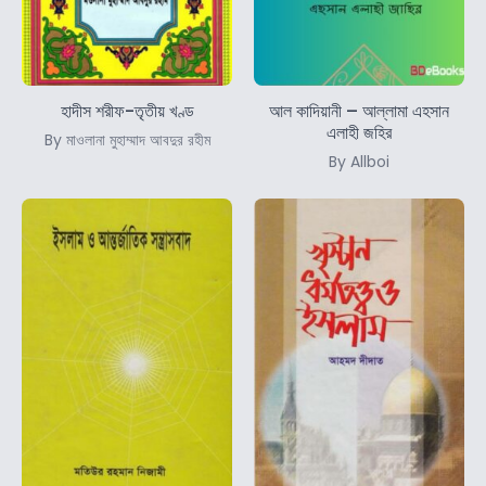
হাদীস শরীফ-তৃতীয় খণ্ড
আল কাদিয়ানী – আল্লামা এহসান
এলাহী জহির
By মাওলানা মুহাম্মাদ আবদুর রহীম
By Allboi