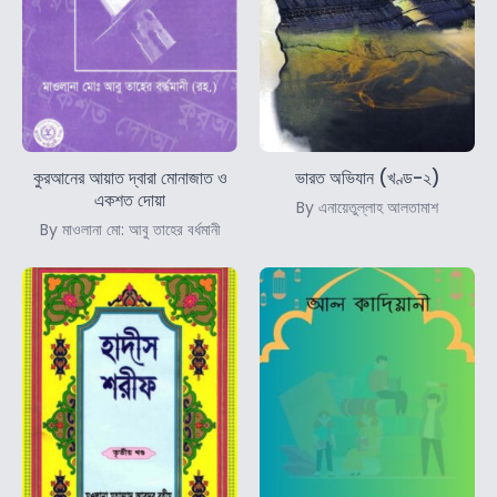
কুরআনের আয়াত দ্বারা মোনাজাত ও
ভারত অভিযান (খণ্ড-২)
একশত দোয়া
By এনায়েতুল্লাহ আলতামাশ
By মাওলানা মো: আবু তাহের বর্ধমানী