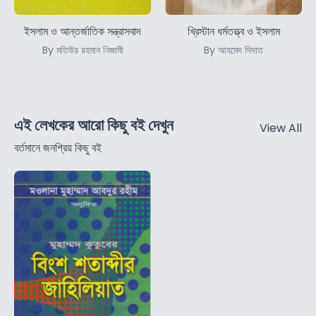
ইসলাম ও আন্তর্জাতিক সন্ত্রাসবাদ
খ্রিস্টান ধর্মতত্ত্ব ও ইসলাম
By মতিউর রহমান নিজামী
By আহমেদ দিদাত
এই লেখকের আরো কিছু বই দেখুন
View All
বর্তমানে জনপ্রিয় কিছু বই