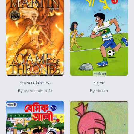
গেম অব থ্রোনস -৬
বাবু -৯
By জর্জ আর. আর. মার্টিন
By শাহরিয়ার