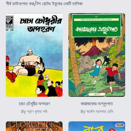
শীর্ষ ডাউনলোড করা/টপ রেটেড ইবুকের একটি তালিকা
চাচা চৌধুরীর অপহরণ
কারামাকোর অগ্নুৎপাত
By প্রাণ কুমার শর্মা
By জর্জেস প্রসপার রেমি