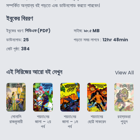
সম্পর্কিত অন্যান্য বই পড়তে এবং ডাউনলোড করতে পারবেন।
ইবুকের বিররণ
ইবুকের ধরণ:
পিডিএফ (PDF)
সাইজ:
৯৮.৫ MB
ডাউনলোড:
25
পড়তে সময় লাগবে :
12hr 48min
মোট পৃষ্ঠা:
384
এই সিরিজের আরো বই দেখুন
View All
সোনালি
শয়তা‌নের
শয়তা‌নের
শয়তানের
রহস্যভরা
রাজকুমারী
জালা – ২য়
জালা – ১ম
ছোট্ট সাকরেদ
পুতুল
পর্ব
পর্ব