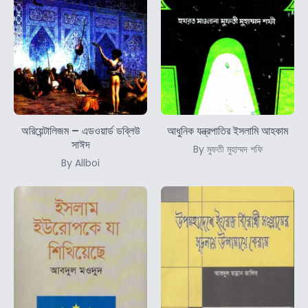
অরিয়েন্টালিজম – এডওয়ার্ড ডব্লিউ
আধুনিক যন্ত্রপাতির ইসলামি আহকাম
সাঈদ
By মুফতী মুহাম্মদ শফি
By Allboi