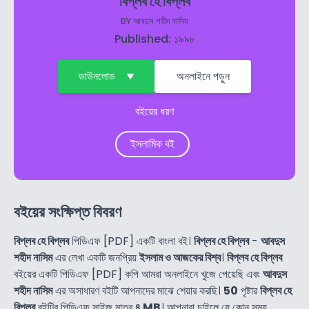
বিপ্লব হে বিপ্লব
BY
আবদুস শহীদ নাসিম
Published: ১৯৯৮
ডাউনলোড
অনলাইনে পড়ুন
বইয়ের ধরণ
ইসলামিক বই
বইয়ের সংক্ষিপ্ত বিবরণ
বিপ্লব হে বিপ্লব
পিডিএফ [PDF] একটি বাংলা বই।
বিপ্লব হে বিপ্লব
-
আবদুস
শহীদ নাসিম
এর লেখা একটি জনপ্রিয়
ইসলাম ও আজকের বিশ্ব
।
বিপ্লব হে বিপ্লব
বইয়ের একটি পিডিএফ [PDF] কপি আমরা অনলাইনে খুজে পেয়েছি এবং
আবদুস
শহীদ নাসিম
এর অসাধারণ বইটি আপনাদের মাঝে শেয়ার করছি।
50
পৃষ্টার
বিপ্লব হে
বিপ্লব
বইটির পিডিএফ সাইজ মাত্র
৪ MB
। আপনারা চাইলে যে কোন সময়