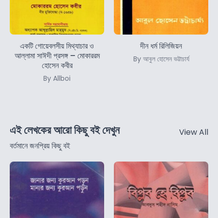
একটি গোয়েবলসীয় মিথ্যাচার ও
দীন ধর্ম রিলিজিয়ন
আল্লামা সাঈদী প্রসঙ্গ – মোকাররম
By আবুল হোসেন ভট্টাচার্য
হোসেন কবীর
By Allboi
এই লেখকের আরো কিছু বই দেখুন
View All
বর্তমানে জনপ্রিয় কিছু বই