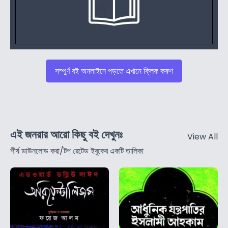
সম্পুর্ণ বই অনলাইনে পড়তে এখানে ক্লিক করুণ
এই জনরার আরো কিছু বই দেখুনঃ
View All
শীর্ষ ডাউনলোড করা/টপ রেটেড ইবুকের একটি তালিকা