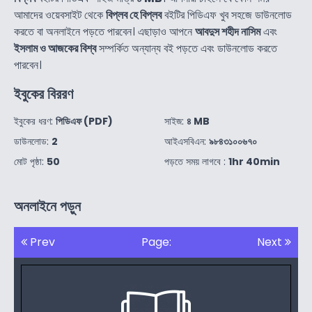
আমাদের ওয়েবসাইট থেকে
বিপ্লব হে বিপ্লব
বইটির পিডিএফ খুব সহজে ডাউনলোড
করতে বা অনলাইনে পড়তে পারবেন। এছাড়াও আপনে
আবদুস শহীদ নাসিম
এবং
ইসলাম ও আজকের বিশ্ব
সম্পর্কিত অন্যান্য বই পড়তে এবং ডাউনলোড করতে
পারবেন।
ইবুকের বিররণ
ইবুকের ধরণ:
পিডিএফ (PDF)
সাইজ:
৪ MB
ডাউনলোড:
2
আইএসবিএন:
৯৮৪৩১০০৬৭০
মোট পৃষ্ঠা:
50
পড়তে সময় লাগবে :
1hr 40min
অনলাইনে পড়ুন
Prev
Page:
Next