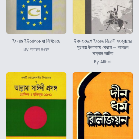
ইসলাম ইউরোপকে যা শিখিয়েছে
উপমহাদেশে ইংরেজ বিরোধী সংগ্রামের
সূচনায় উলামায়ে কেরাম – আবদুল
By আবদুল মওদুদ
মান্নান তালিব
By Allboi