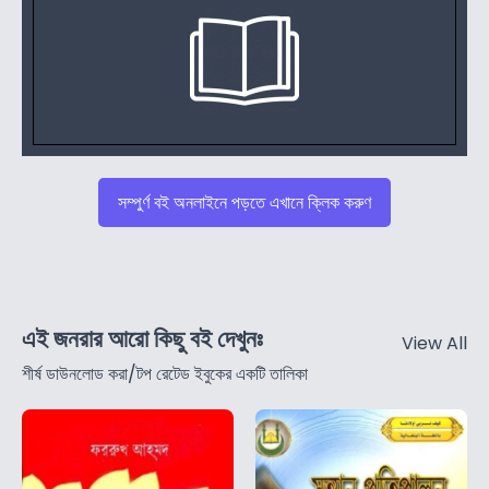
সম্পুর্ণ বই অনলাইনে পড়তে এখানে ক্লিক করুণ
এই জনরার আরো কিছু বই দেখুনঃ
View All
শীর্ষ ডাউনলোড করা/টপ রেটেড ইবুকের একটি তালিকা