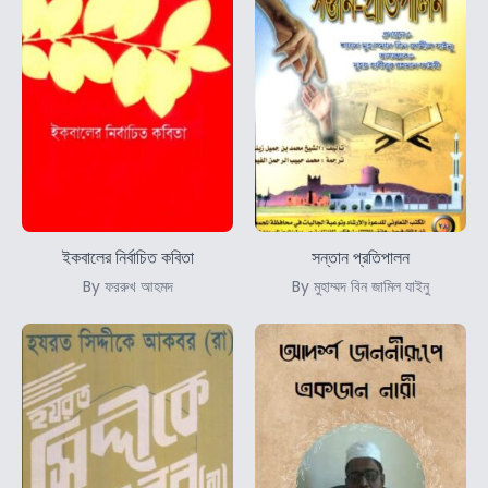
ইকবালের নির্বাচিত কবিতা
সন্তান প্রতিপালন
By ফররুখ আহমদ
By মুহাম্মদ বিন জামিল যাইনু