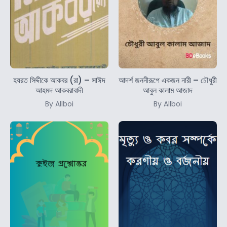
হযরত সিদ্দীকে আকবর (রা) – সাঈদ
আদর্শ জননীরূপে একজন নারী – চৌধুরী
আহমদ আকবরাবাদী
আবুল কালাম আজাদ
By Allboi
By Allboi