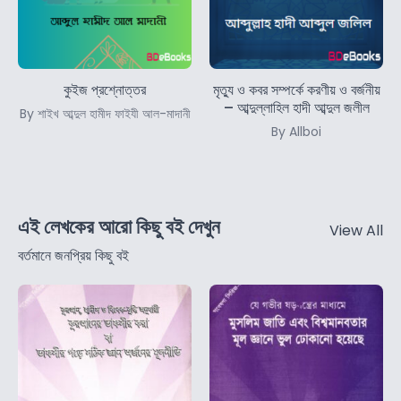
কুইজ প্রশ্নোত্তর
মৃত্যু ও কবর সম্পর্কে করণীয় ও বর্জনীয়
– আব্দুল্লাহিল হাদী আব্দুল জলীল
By শাইখ আব্দুল হামীদ ফাইযী আল-মাদানী
By Allboi
এই লেখকের আরো কিছু বই দেখুন
View All
বর্তমানে জনপ্রিয় কিছু বই