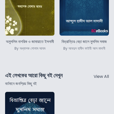
অমুসলিম নাগরিক ও জামায়াতে ইসলামী
বিভ্রান্তির বেড়া জালে মুসলিম সমাজ
By অধ্যাপক গোলাম আযম
By আবদুল হামীদ ফাইযী আল মাদানী
এই লেখকের আরো কিছু বই দেখুন
View All
বর্তমানে জনপ্রিয় কিছু বই