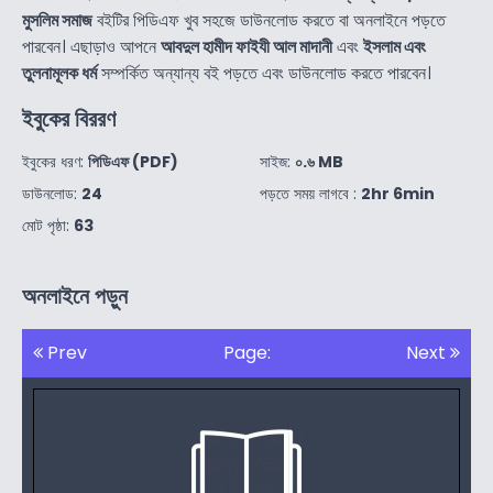
মুসলিম সমাজ
বইটির পিডিএফ খুব সহজে ডাউনলোড করতে বা অনলাইনে পড়তে
পারবেন। এছাড়াও আপনে
আবদুল হামীদ ফাইযী আল মাদানী
এবং
ইসলাম এবং
তুলনামূলক ধর্ম
সম্পর্কিত অন্যান্য বই পড়তে এবং ডাউনলোড করতে পারবেন।
ইবুকের বিররণ
ইবুকের ধরণ:
পিডিএফ (PDF)
সাইজ:
০.৬ MB
ডাউনলোড:
24
পড়তে সময় লাগবে :
2hr 6min
মোট পৃষ্ঠা:
63
অনলাইনে পড়ুন
Prev
Page:
Next