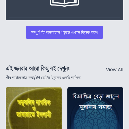
সম্পুর্ণ বই অনলাইনে পড়তে এখানে ক্লিক করুণ
এই জনরার আরো কিছু বই দেখুনঃ
View All
শীর্ষ ডাউনলোড করা/টপ রেটেড ইবুকের একটি তালিকা