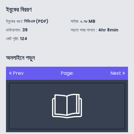
ইবুকের বিররণ
ইবুকের ধরণ:
পিডিএফ (PDF)
সাইজ:
০.৭৮ MB
ডাউনলোড:
39
পড়তে সময় লাগবে :
4hr 8min
মোট পৃষ্ঠা:
124
অনলাইনে পড়ুন
Prev
Page:
Next