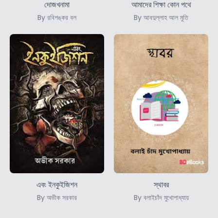
দোজখনামা
আমাদের শিক্ষা কোন পথে
By রবিশঙ্কর বল
By আবদুল্লাহ আল মুতি
এবং ইনকুইজিশন
স্থাবর
By অভীক সরকার
By বলাইচাঁদ মুখোপাধ্যায়