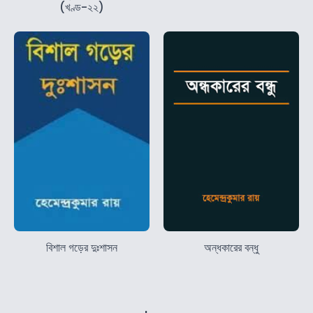
(খণ্ড-২২)
বিশাল গড়ের দুঃশাসন
অন্ধকারের বন্ধু