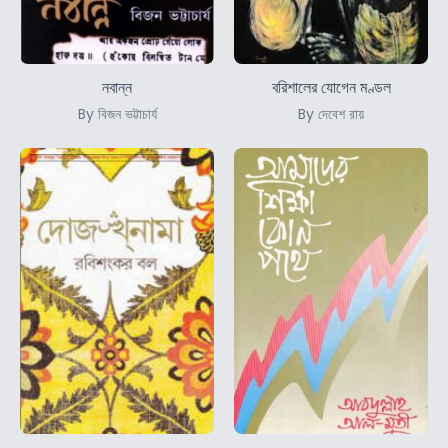
নবান্ন
বরিশালের যোগেন মণ্ডল
By বিজন ভট্টাচার্য
By দেবেশ রায়