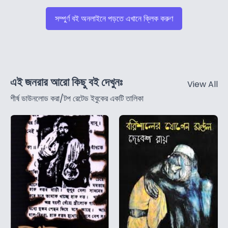
সম্পুর্ণ বই অনলাইনে পড়তে এখানে ক্লিক করুণ
এই জনরার আরো কিছু বই দেখুনঃ
View All
শীর্ষ ডাউনলোড করা/টপ রেটেড ইবুকের একটি তালিকা