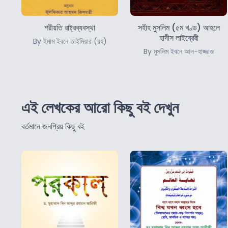
শরীয়তি রাষ্ট্রব্যবস্থা
সহীহ মুসলিম (৫ম খণ্ড) আহলে
হাদীস লাইব্রেরী
By ইমাম ইবনে তাইমিয়ার (রহ)
By মুসলিম ইবনে আল-হাজ্জাজ
এই লেখকের আরো কিছু বই দেখুন
বর্তমানে জনপ্রিয় কিছু বই