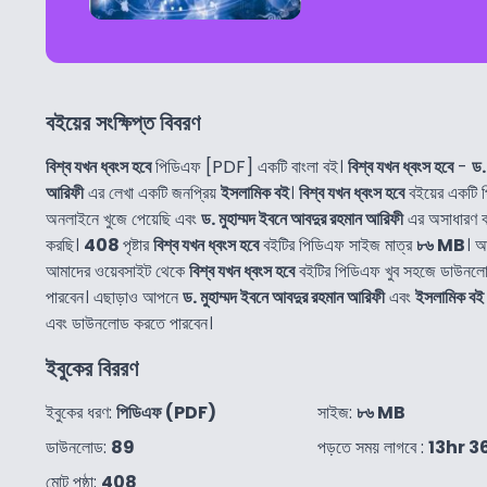
বইয়ের সংক্ষিপ্ত বিবরণ
বিশ্ব যখন ধ্বংস হবে
পিডিএফ [PDF] একটি বাংলা বই।
বিশ্ব যখন ধ্বংস হবে
-
ড.
আরিফী
এর লেখা একটি জনপ্রিয়
ইসলামিক বই
।
বিশ্ব যখন ধ্বংস হবে
বইয়ের একটি 
অনলাইনে খুজে পেয়েছি এবং
ড. মুহাম্মদ ইবনে আবদুর রহমান আরিফী
এর অসাধারণ ব
করছি।
408
পৃষ্টার
বিশ্ব যখন ধ্বংস হবে
বইটির পিডিএফ সাইজ মাত্র
৮৬ MB
। আ
আমাদের ওয়েবসাইট থেকে
বিশ্ব যখন ধ্বংস হবে
বইটির পিডিএফ খুব সহজে ডাউনল
পারবেন। এছাড়াও আপনে
ড. মুহাম্মদ ইবনে আবদুর রহমান আরিফী
এবং
ইসলামিক বই
এবং ডাউনলোড করতে পারবেন।
ইবুকের বিররণ
ইবুকের ধরণ:
পিডিএফ (PDF)
সাইজ:
৮৬ MB
ডাউনলোড:
89
পড়তে সময় লাগবে :
13hr 
মোট পৃষ্ঠা:
408