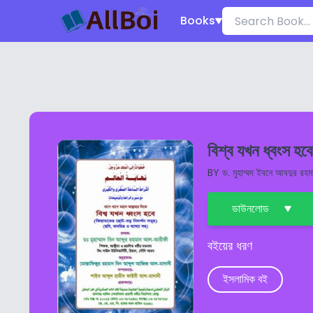
Books
বিশ্ব যখন ধ্বংস হবে
BY
ড. মুহাম্মদ ইবনে আবদুর রহ
ডাউনলোড
বইয়ের ধরণ
ইসলামিক বই