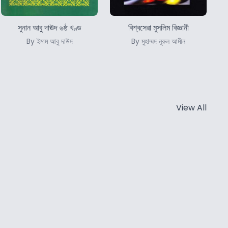
সুনান আবু দাঊদ ৬ষ্ঠ খণ্ড
বিশ্বসেরা মুসলিম বিজ্ঞানী
By ইমাম আবু দাউদ
By মুহাম্মদ নূরুল আমীন
View All