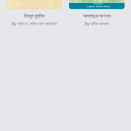
হিসনুল মুসলিম
আল্লাহ্‌কে ঋণ দান
By শাইখ ড. সাইদ আল-কাহতানি
By রফীক আহমাদ