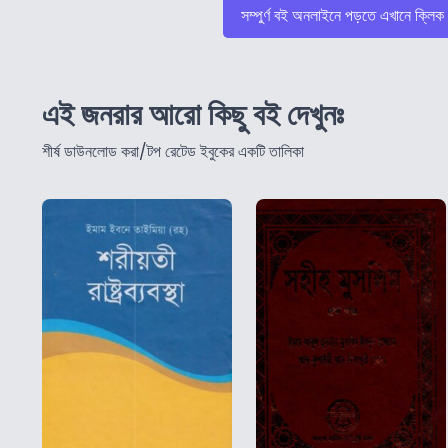
সম্পুর্ণ বই অনলাইনে পড়তে এখানে ক্লিক
এই জনরার আরো কিছু বই দেখুনঃ
শীর্ষ ডাউনলোড করা/টপ রেটেড ইবুকের একটি তালিকা