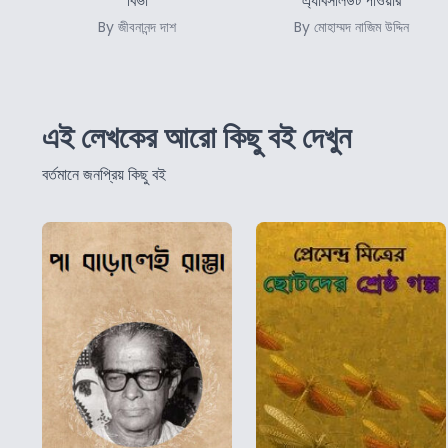
বিভা
এ্যাবসলিউট পাওয়ার
By জীবনানন্দ দাশ
By মোহাম্মদ নাজিম উদ্দিন
এই লেখকের আরো কিছু বই দেখুন
বর্তমানে জনপ্রিয় কিছু বই