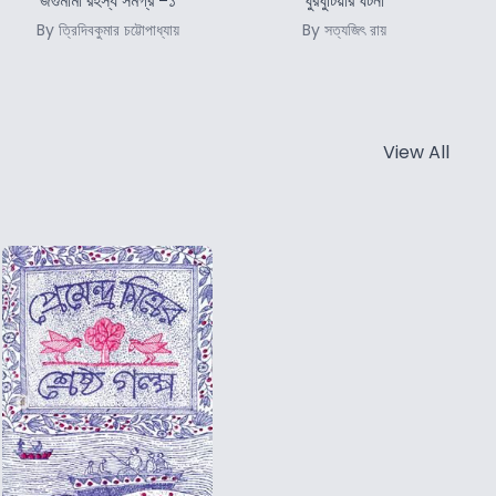
জগুমামা রহস্য সমগ্র -১
ঘুরঘুটিয়ার ঘটনা
By ত্রিদিবকুমার চট্টোপাধ্যায়
By সত্যজিৎ রায়
View All