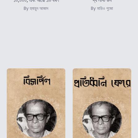
১০,০০০, এবং আরো ১টি ধর্ষণ
দ্য লাস্ট ডন
By হুমায়ুন আজাদ
By মারিও পুজো