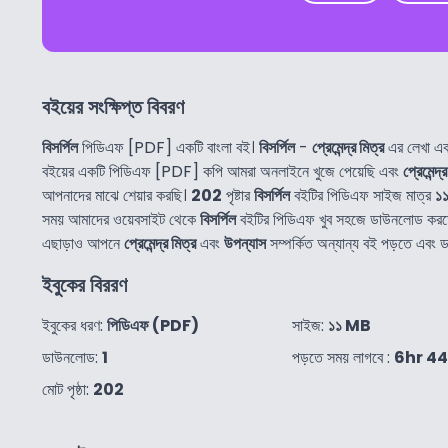
বইয়ের সংক্ষিপ্ত বিবরণ
বিসর্পিল
পিডিএফ [PDF] একটি বাংলা বই।
বিসর্পিল
-
প্রেমেন্দ্র মিত্র
এর লেখা এক
বইয়ের একটি পিডিএফ [PDF] কপি আমরা অনলাইনে খুজে পেয়েছি এবং
প্রেমেন্দ্
আপনাদের মাঝে শেয়ার করছি।
202
পৃষ্টার
বিসর্পিল
বইটির পিডিএফ সাইজ মাত্র
১
সময় আমাদের ওয়েবসাইট থেকে
বিসর্পিল
বইটির পিডিএফ খুব সহজে ডাউনলোড করত
এছাড়াও আপনে
প্রেমেন্দ্র মিত্র
এবং
উপন্যাস
সম্পর্কিত অন্যান্য বই পড়তে এবং
ইবুকের বিররণ
ইবুকের ধরণ:
পিডিএফ (PDF)
সাইজ:
১১ MB
ডাউনলোড:
1
পড়তে সময় লাগবে :
6hr 4
মোট পৃষ্ঠা:
202