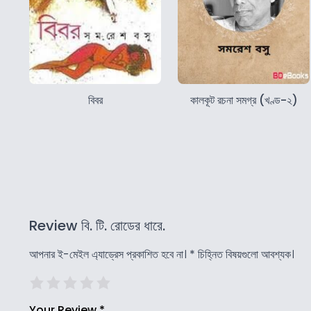
বিবর
কালকূট রচনা সমগ্র (খণ্ড-২)
Review বি. টি. রোডের ধারে.
আপনার ই-মেইল এ্যাড্রেস প্রকাশিত হবে না।
*
চিহ্নিত বিষয়গুলো আবশ্যক।
Your Review
*