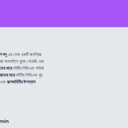
শ বসু
এর লেখা একটি জনপ্রিয়
 অনলাইনে খুজে পেয়েছি এবং
োডের ধারে
বইটির পিডিএফ সাইজ
 রোডের ধারে
বইটির পিডিএফ খুব
এবং
কল্পকাহিনীর উপন্যাস
6min