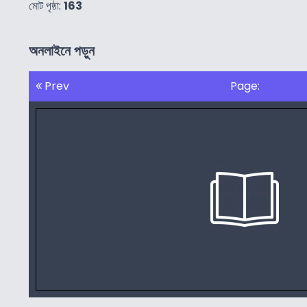
মোট পৃষ্ঠা:
163
অনলাইনে পড়ুন
Prev
Page: