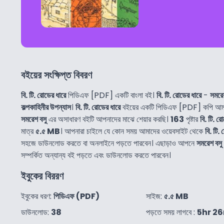
বইয়ের সংক্ষিপ্ত বিবরণ
বি. টি. রোডের ধারে
পিডিএফ [PDF] একটি বাংলা বই।
বি. টি. রোডের ধারে
-
সমরে
কল্পকাহিনীর উপন্যাস
।
বি. টি. রোডের ধারে
বইয়ের একটি পিডিএফ [PDF] কপি আমরা
সমরেশ বসু
এর অসাধারণ বইটি আপনাদের মাঝে শেয়ার করছি।
163
পৃষ্টার
বি. টি. র
মাত্র
৫.৫ MB
। আপনারা চাইলে যে কোন সময় আমাদের ওয়েবসাইট থেকে
বি. টি.
সহজে ডাউনলোড করতে বা অনলাইনে পড়তে পারবেন। এছাড়াও আপনে
সমরেশ বসু
সম্পর্কিত অন্যান্য বই পড়তে এবং ডাউনলোড করতে পারবেন।
ইবুকের বিররণ
ইবুকের ধরণ:
পিডিএফ (PDF)
সাইজ:
৫.৫ MB
ডাউনলোড:
38
পড়তে সময় লাগবে :
5hr 2