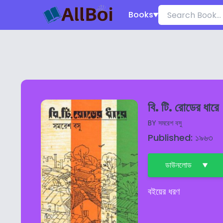
Books
বি. টি. রোডের ধারে
BY
সমরেশ বসু
Published: ১৯৬৩
ডাউনলোড
বইয়ের ধরণ