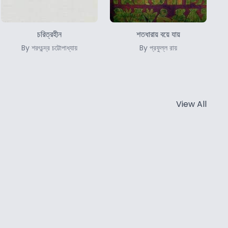
চরিত্রহীন
শতধারায় বয়ে যায়
By শরৎচন্দ্র চট্টোপাধ্যায়
By প্রফুল্ল রায়
View All