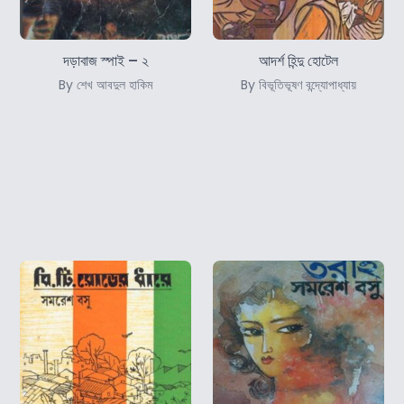
দড়াবাজ স্পাই – ২
আদর্শ হিন্দু হোটেল
By শেখ আবদুল হাকিম
By বিভূতিভূষণ বন্দ্যোপাধ্যায়