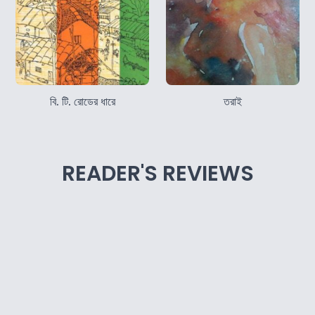
বি. টি. রোডের ধারে
তরাই
READER'S REVIEWS