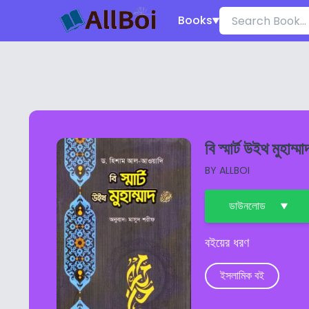
Books
বি স্মার্ট উইথ মুহা
BY
ALLBOI
ডাউনলোড
বইয়ের ধরণ
ইসলামিক বই