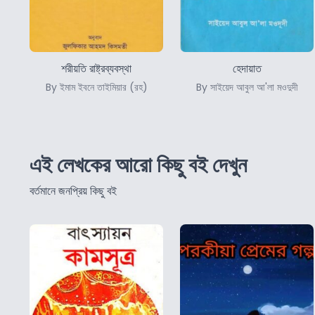
শরীয়তি রাষ্ট্রব্যবস্থা
হেদায়াত
By ইমাম ইবনে তাইমিয়ার (রহ)
By সাইয়েদ আবুল আ'লা মওদুদী
এই লেখকের আরো কিছু বই দেখুন
বর্তমানে জনপ্রিয় কিছু বই