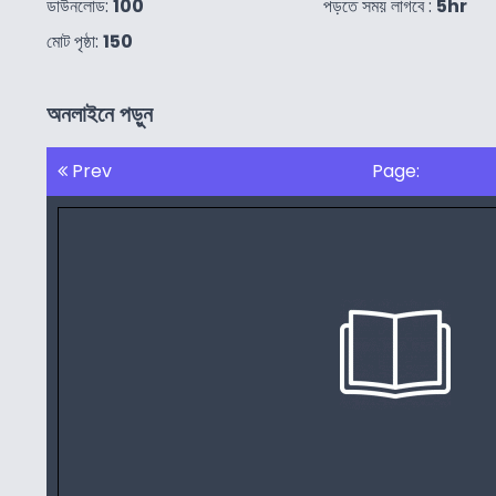
ডাউনলোড:
100
পড়তে সময় লাগবে :
5hr
মোট পৃষ্ঠা:
150
অনলাইনে পড়ুন
Prev
Page: