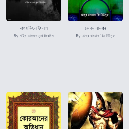
নাওয়াকিদুল ইসলাম
কে বড় লাভবান
By শাইখ আহমাদ মুসা জিবরিল
By আব্দুর রাযযাক বিন ইউসুফ