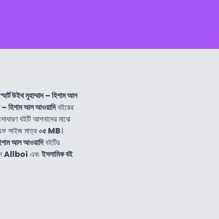
 স্মার্ট উইথ মুহাম্মাদ – হিশাম আল
্মাদ – হিশাম আল আওয়াদি
বইয়ের
াধারণ বইটি আপনাদের মাঝে
এফ সাইজ মাত্র
০৫ MB
।
– হিশাম আল আওয়াদি
বইটির
নে
Allboi
এবং
ইসলামিক বই