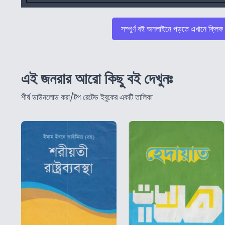
সম্পুর্ণ বই অনলাইনে পড়তে এখানে ক্লিক
এই জনরার আরো কিছু বই দেখুনঃ
শীর্ষ ডাউনলোড করা/টপ রেটেড ইবুকের একটি তালিকা