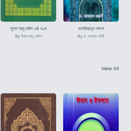
সুনান আবু দাঊদ ৬ষ্ঠ খণ্ড
তাযকিয়াতুন নাফস
By ইমাম আবু দাউদ
By ড. আহমদ আলী
View All