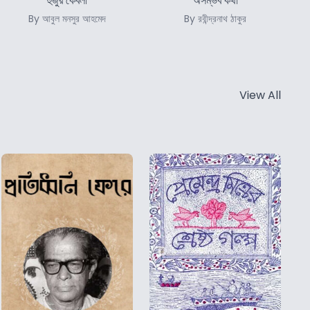
হুজুর কেবলা
অসম্ভব কথা
By আবুল মনসুর আহমেদ
By রবীন্দ্রনাথ ঠাকুর
View All