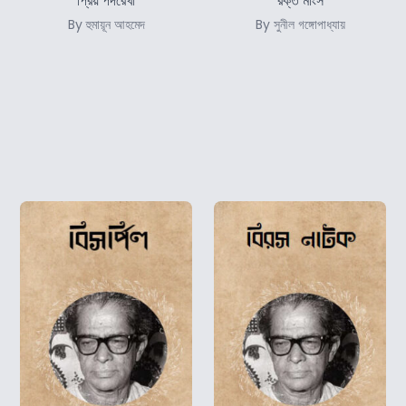
প্রিয় পদরেখা
রক্ত মাংস
By হুমায়ূন আহমেদ
By সুনীল গঙ্গোপাধ্যায়