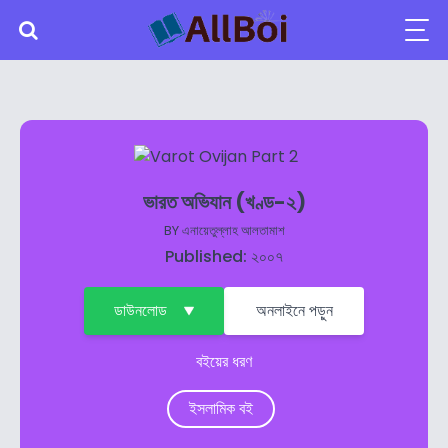
ভারত অভিযান (খণ্ড-২)
BY
এনায়েতুল্লাহ আলতামাশ
Published: ২০০৭
ডাউনলোড
অনলাইনে পড়ুন
বইয়ের ধরণ
ইসলামিক বই