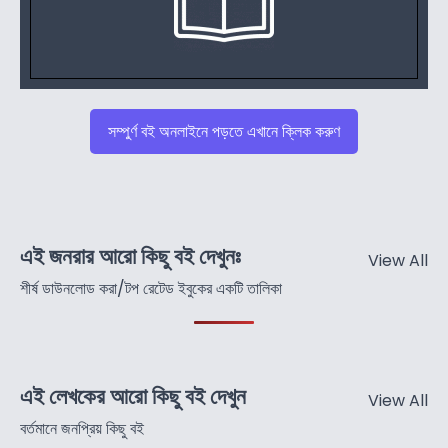
সম্পুর্ণ বই অনলাইনে পড়তে এখানে ক্লিক করুণ
এই জনরার আরো কিছু বই দেখুনঃ
View All
শীর্ষ ডাউনলোড করা/টপ রেটেড ইবুকের একটি তালিকা
এই লেখকের আরো কিছু বই দেখুন
View All
বর্তমানে জনপ্রিয় কিছু বই