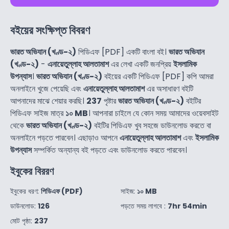
বইয়ের সংক্ষিপ্ত বিবরণ
ভারত অভিযান (খণ্ড-২)
পিডিএফ [PDF] একটি বাংলা বই।
ভারত অভিযান
(খণ্ড-২)
-
এনায়েতুল্লাহ আলতামাশ
এর লেখা একটি জনপ্রিয়
ইসলামিক
উপন্যাস
।
ভারত অভিযান (খণ্ড-২)
বইয়ের একটি পিডিএফ [PDF] কপি আমরা
অনলাইনে খুজে পেয়েছি এবং
এনায়েতুল্লাহ আলতামাশ
এর অসাধারণ বইটি
আপনাদের মাঝে শেয়ার করছি।
237
পৃষ্টার
ভারত অভিযান (খণ্ড-২)
বইটির
পিডিএফ সাইজ মাত্র
১০ MB
। আপনারা চাইলে যে কোন সময় আমাদের ওয়েবসাইট
থেকে
ভারত অভিযান (খণ্ড-২)
বইটির পিডিএফ খুব সহজে ডাউনলোড করতে বা
অনলাইনে পড়তে পারবেন। এছাড়াও আপনে
এনায়েতুল্লাহ আলতামাশ
এবং
ইসলামিক
উপন্যাস
সম্পর্কিত অন্যান্য বই পড়তে এবং ডাউনলোড করতে পারবেন।
ইবুকের বিররণ
ইবুকের ধরণ:
পিডিএফ (PDF)
সাইজ:
১০ MB
ডাউনলোড:
126
পড়তে সময় লাগবে :
7hr 54min
মোট পৃষ্ঠা:
237