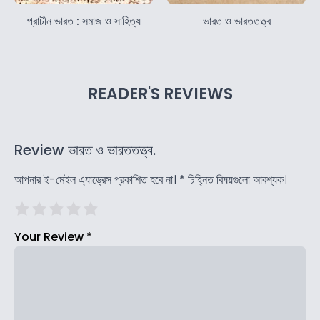
প্রাচীন ভারত : সমাজ ও সাহিত্য
ভারত ও ভারততত্ত্ব
READER'S REVIEWS
Review ভারত ও ভারততত্ত্ব.
আপনার ই-মেইল এ্যাড্রেস প্রকাশিত হবে না।
*
চিহ্নিত বিষয়গুলো আবশ্যক।
Your Review
*