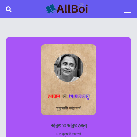
ভারত ও ভারততত্ত্ব
BY
সুকুমারী ভট্টাচার্য