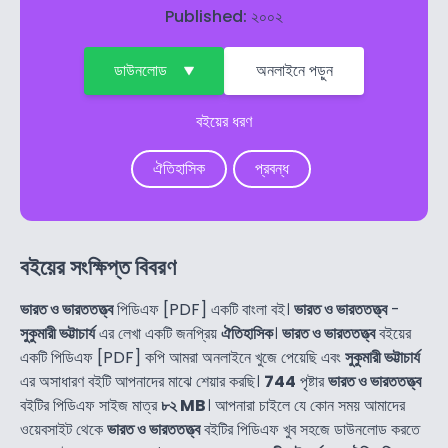
Published: ২০০২
ডাউনলোড
অনলাইনে পড়ুন
বইয়ের ধরণ
ঐতিহাসিক
প্রবন্ধ
বইয়ের সংক্ষিপ্ত বিবরণ
ভারত ও ভারততত্ত্ব
পিডিএফ [PDF] একটি বাংলা বই।
ভারত ও ভারততত্ত্ব
-
সুকুমারী ভট্টাচার্য
এর লেখা একটি জনপ্রিয়
ঐতিহাসিক
।
ভারত ও ভারততত্ত্ব
বইয়ের
একটি পিডিএফ [PDF] কপি আমরা অনলাইনে খুজে পেয়েছি এবং
সুকুমারী ভট্টাচার্য
এর অসাধারণ বইটি আপনাদের মাঝে শেয়ার করছি।
744
পৃষ্টার
ভারত ও ভারততত্ত্ব
বইটির পিডিএফ সাইজ মাত্র
৮২ MB
। আপনারা চাইলে যে কোন সময় আমাদের
ওয়েবসাইট থেকে
ভারত ও ভারততত্ত্ব
বইটির পিডিএফ খুব সহজে ডাউনলোড করতে