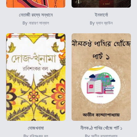
নেতাজী রহস্য সন্ধানে
ইনফার্নো
By নারায়ণ সান্যাল
By ড্যান ব্রাউন
দোজখনামা
নীলকণ্ঠ পাখির খোঁজে পার্ট ১
By রবিশঙ্কর বল
By অতীন বন্দ্যোপাধ্যায়