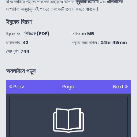
বা অনলাইনে পড়তে পারবেন। এছাড়াও আপনে
সুকুমারী ভট্টাচার্য
এবং
ঐতিহাসিক
সম্পর্কিত অন্যান্য বই পড়তে এবং ডাউনলোড করতে পারবেন।
ইবুকের বিররণ
ইবুকের ধরণ:
পিডিএফ (PDF)
সাইজ:
৮২ MB
ডাউনলোড:
42
পড়তে সময় লাগবে :
24hr 48min
মোট পৃষ্ঠা:
744
অনলাইনে পড়ুন
Prev
Page:
Next