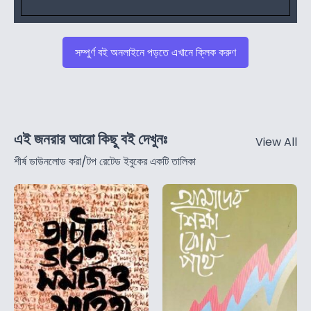
সম্পুর্ণ বই অনলাইনে পড়তে এখানে ক্লিক করুণ
এই জনরার আরো কিছু বই দেখুনঃ
View All
শীর্ষ ডাউনলোড করা/টপ রেটেড ইবুকের একটি তালিকা