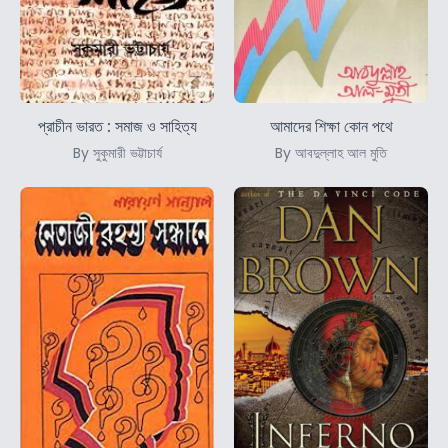
প্রাচীন ভারত : সমাজ ও সাহিত্য
আমাদের শিক্ষা কোন পথে
By সুকুমারী ভট্টাচার্য
By আবদুল্লাহ আল মুতি