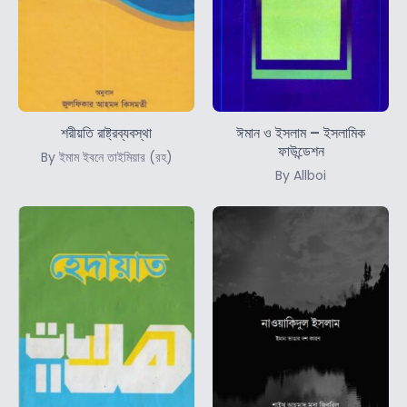
শরীয়তি রাষ্ট্রব্যবস্থা
ঈমান ও ইসলাম – ইসলামিক
ফাউন্ডেশন
By ইমাম ইবনে তাইমিয়ার (রহ)
By Allboi