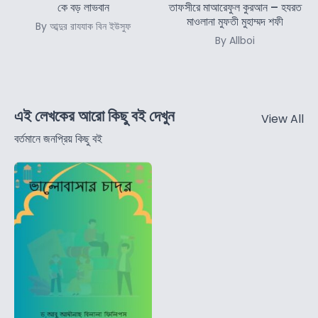
কে বড় লাভবান
তাফসীরে মাআরেফুল কুরআন – হযরত
মাওলানা মুফতী মুহাম্মদ শফী
By আব্দুর রাযযাক বিন ইউসুফ
By Allboi
এই লেখকের আরো কিছু বই দেখুন
View All
বর্তমানে জনপ্রিয় কিছু বই