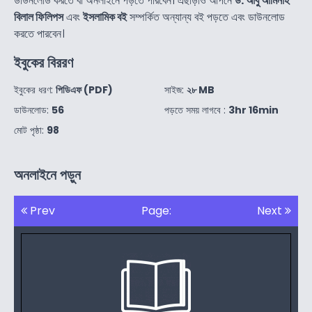
ডাউনলোড করতে বা অনলাইনে পড়তে পারবেন। এছাড়াও আপনে
ড. আবু আমিনাহ
বিলাল ফিলিপস
এবং
ইসলামিক বই
সম্পর্কিত অন্যান্য বই পড়তে এবং ডাউনলোড
করতে পারবেন।
ইবুকের বিররণ
ইবুকের ধরণ:
পিডিএফ (PDF)
সাইজ:
২৮ MB
ডাউনলোড:
56
পড়তে সময় লাগবে :
3hr 16min
মোট পৃষ্ঠা:
98
অনলাইনে পড়ুন
Prev
Page:
Next