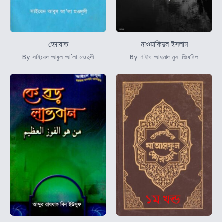
হেদায়াত
নাওয়াকিদুল ইসলাম
By সাইয়েদ আবুল আ'লা মওদুদী
By শাইখ আহমাদ মুসা জিবরিল