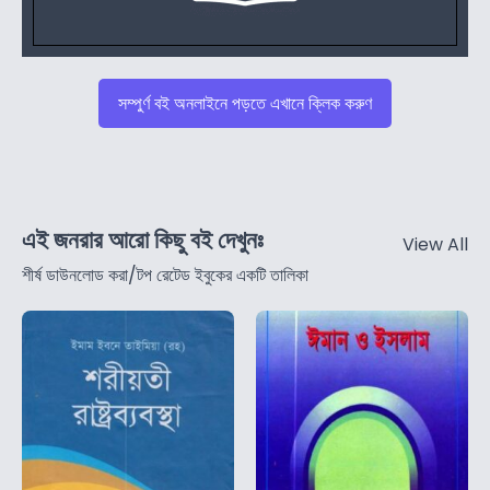
সম্পুর্ণ বই অনলাইনে পড়তে এখানে ক্লিক করুণ
এই জনরার আরো কিছু বই দেখুনঃ
View All
শীর্ষ ডাউনলোড করা/টপ রেটেড ইবুকের একটি তালিকা