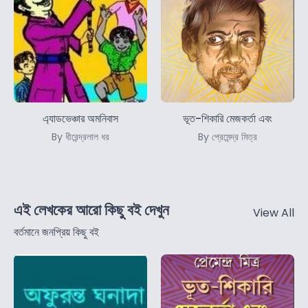
এ্যাডভেঞ্চার অমনিবাস
ভূত-শিকারি মেজকর্তা এবং
By ধীরেন্দ্রলাল ধর
By প্রেমেন্দ্র মিত্র
এই লেখকের আরো কিছু বই দেখুন
View All
বর্তমানে জনপ্রিয় কিছু বই