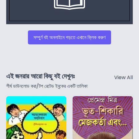
সম্পুর্ণ বই অনলাইনে পড়তে এখানে ক্লিক করুণ
এই জনরার আরো কিছু বই দেখুনঃ
View All
শীর্ষ ডাউনলোড করা/টপ রেটেড ইবুকের একটি তালিকা