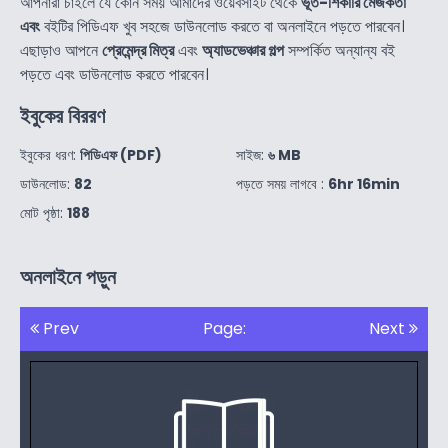
আপনারা চাইলে যে কোন সময় আমাদের ওয়েবসাইট থেকে
ভূত-শিকারি মেজকর্তা
এবং
বইটির পিডিএফ খুব সহজে ডাউনলোড করতে বা অনলাইনে পড়তে পারবেন।
এছাড়াও আপনে
প্রেমেন্দ্র মিত্র
এবং
অ্যাডভেঞ্চার গল্প
সম্পর্কিত অন্যান্য বই
পড়তে এবং ডাউনলোড করতে পারবেন।
ইবুকের বিররণ
ইবুকের ধরণ:
পিডিএফ (PDF)
সাইজ:
৬ MB
ডাউনলোড:
82
পড়তে সময় লাগবে :
6hr 16min
মোট পৃষ্ঠা:
188
অনলাইনে পড়ুন
Prev
Page:
Next