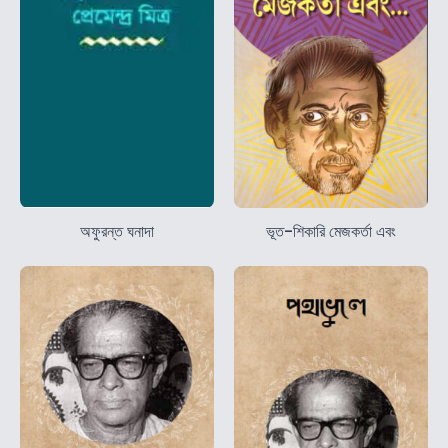
অফুরন্ত ঘনাদা
ভূত-শিকারি মেজকর্তা এবং