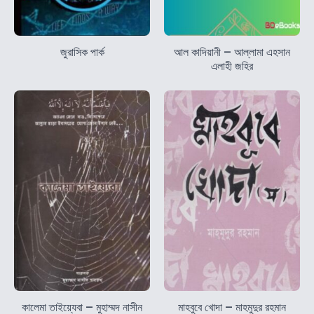
জুরাসিক পার্ক
আল কাদিয়ানী – আল্লামা এহসান
এলাহী জহির
কালেমা তাইয়্যেবা – মুহাম্মদ নাসীন
মাহবুবে খোদা – মাহমুদুর রহমান