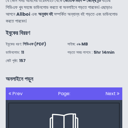
যে কোন সময় আমাদের ওয়েবসাইট থেকে
ভৌতিক মহল – জেফ্রি গন্ট
বইটির
পিডিএফ খুব সহজে ডাউনলোড করতে বা অনলাইনে পড়তে পারবেন। এছাড়াও
আপনে
Allboi
এবং
অনুবাদ বই
সম্পর্কিত অন্যান্য বই পড়তে এবং ডাউনলোড
করতে পারবেন।
ইবুকের বিররণ
ইবুকের ধরণ:
পিডিএফ (PDF)
সাইজ:
০৯ MB
ডাউনলোড:
11
পড়তে সময় লাগবে :
5hr 14min
মোট পৃষ্ঠা:
157
অনলাইনে পড়ুন
Prev
Page:
Next