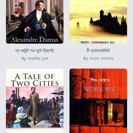
দ্য কাউন্ট অব মন্টে ক্রিস্টো
টি অ্যালকেমিস্ট
By আলেক্সঁদ্র দ্যুমা
By পাওলো কোয়েলহো