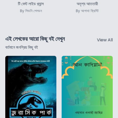
টি বেস্ট লাইড প্ল্যান্স
অদৃশ্য আততায়ী
By সিডনি শেলডন
By আগাথা ক্রিস্টি
এই লেখকের আরো কিছু বই দেখুন
View All
বর্তমানে জনপ্রিয় কিছু বই