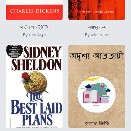
আ টেল অফ টু সিটিস
অ্যাম্বার রুম
By চার্লস ডিকেন্স
By জাহিদ হোসেন