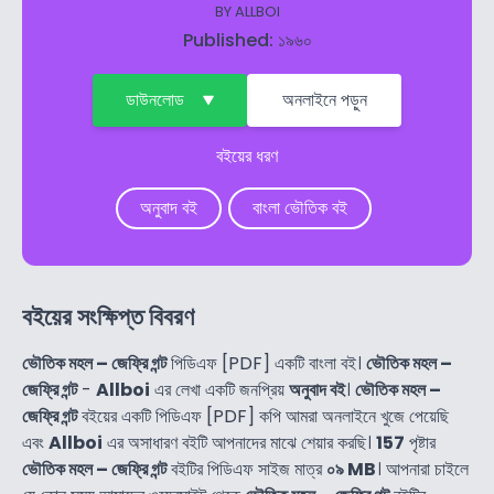
BY
ALLBOI
Published: ১৯৬০
ডাউনলোড
অনলাইনে পড়ুন
বইয়ের ধরণ
অনুবাদ বই
বাংলা ভৌতিক বই
বইয়ের সংক্ষিপ্ত বিবরণ
ভৌতিক মহল – জেফ্রি গন্ট
পিডিএফ [PDF] একটি বাংলা বই।
ভৌতিক মহল –
জেফ্রি গন্ট
-
Allboi
এর লেখা একটি জনপ্রিয়
অনুবাদ বই
।
ভৌতিক মহল –
জেফ্রি গন্ট
বইয়ের একটি পিডিএফ [PDF] কপি আমরা অনলাইনে খুজে পেয়েছি
এবং
Allboi
এর অসাধারণ বইটি আপনাদের মাঝে শেয়ার করছি।
157
পৃষ্টার
ভৌতিক মহল – জেফ্রি গন্ট
বইটির পিডিএফ সাইজ মাত্র
০৯ MB
। আপনারা চাইলে