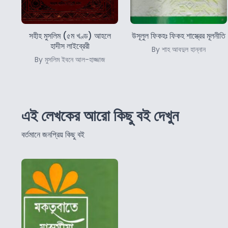
সহীহ মুসলিম (৫ম খণ্ড) আহলে
উসূলুল ফিকহঃ ফিকহ শাস্ত্রের মূলনীতি
হাদীস লাইব্রেরী
By শাহ আবদুল হান্নান
By মুসলিম ইবনে আল-হাজ্জাজ
এই লেখকের আরো কিছু বই দেখুন
বর্তমানে জনপ্রিয় কিছু বই