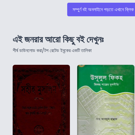
সম্পুর্ণ বই অনলাইনে পড়তে এখানে ক্লিক
এই জনরার আরো কিছু বই দেখুনঃ
শীর্ষ ডাউনলোড করা/টপ রেটেড ইবুকের একটি তালিকা