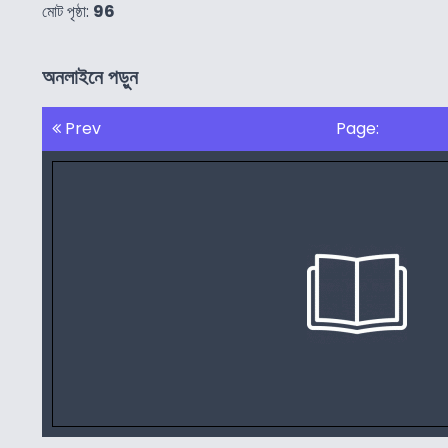
মোট পৃষ্ঠা:
96
অনলাইনে পড়ুন
Prev
Page: