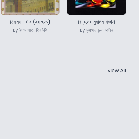
তিরমিযী শরীফ (২য় খণ্ড)
বিশ্বসেরা মুসলিম বিজ্ঞানী
By ইমাম আত-তিরমিজি
By মুহাম্মদ নূরুল আমীন
View All