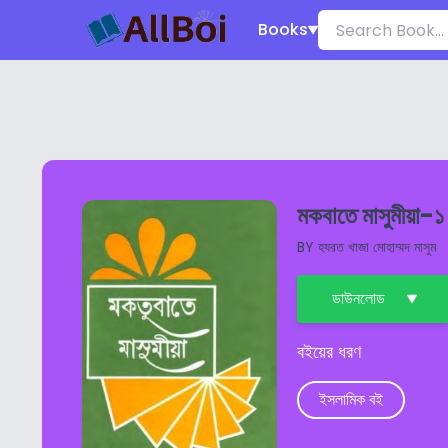
Books
মকবাতে মাসুমীয়া-১
BY
হযরত খাজা মোহাম্মদ মাসুম
ডাউনলোড
বইয়ের ধরণ
ইসলামিক বই