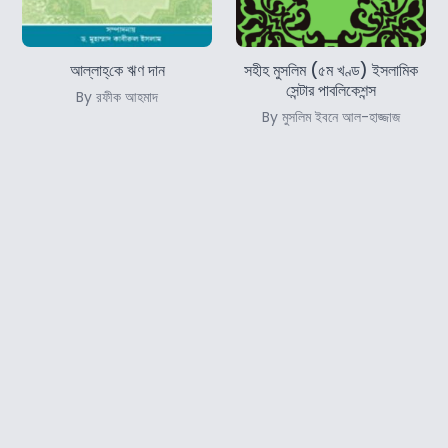
আল্লাহ্‌কে ঋণ দান
সহীহ মুসলিম (৫ম খণ্ড) ইসলামিক
সেন্টার পাবলিকেশন্স
By রফীক আহমাদ
By মুসলিম ইবনে আল-হাজ্জাজ