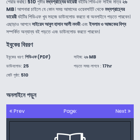
শেয়ার করছি।
510
পৃষ্টার
মধ্যপ্রাচ্যের ডায়েরী
বইটির পিডিএফ সাইজ মাত্র
২৬
MB
। আপনারা চাইলে যে কোন সময় আমাদের ওয়েবসাইট থেকে
মধ্যপ্রাচ্যের
ডায়েরী
বইটির পিডিএফ খুব সহজে ডাউনলোড করতে বা অনলাইনে পড়তে পারবেন।
এছাড়াও আপনে
সাইয়েদ আবুল হাসান আলী নদভী
এবং
ইসলাম ও আজকের বিশ্ব
সম্পর্কিত অন্যান্য বই পড়তে এবং ডাউনলোড করতে পারবেন।
ইবুকের বিররণ
ইবুকের ধরণ:
পিডিএফ (PDF)
সাইজ:
২৬ MB
ডাউনলোড:
25
পড়তে সময় লাগবে :
17hr
মোট পৃষ্ঠা:
510
অনলাইনে পড়ুন
Prev
Page:
Next