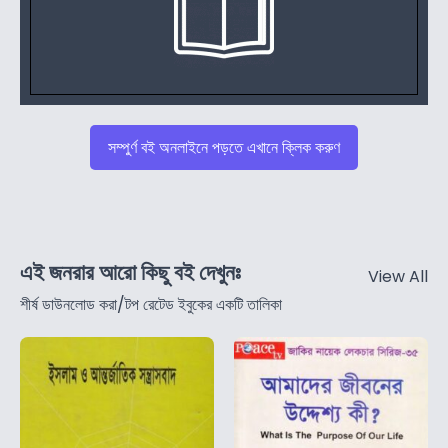
সম্পুর্ণ বই অনলাইনে পড়তে এখানে ক্লিক করুণ
এই জনরার আরো কিছু বই দেখুনঃ
View All
শীর্ষ ডাউনলোড করা/টপ রেটেড ইবুকের একটি তালিকা