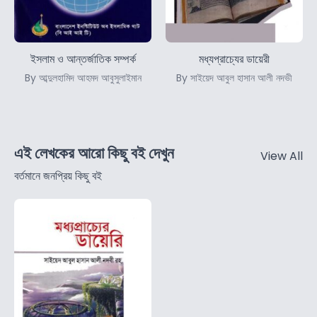
ইসলাম ও আন্তর্জাতিক সম্পর্ক
মধ্যপ্রাচ্যের ডায়েরী
By আব্দুলহামিদ আহমদ আবুসুলাইমান
By সাইয়েদ আবুল হাসান আলী নদভী
এই লেখকের আরো কিছু বই দেখুন
View All
বর্তমানে জনপ্রিয় কিছু বই