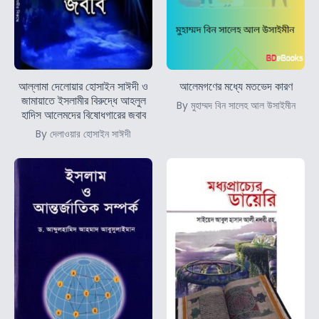
আল্লামা দেলোয়ার হোসাইন সাঈদী ও
আলেমগণের মধ্যে মতভেদ কারণ
জামায়াতে ইসলামীর বিরুদ্ধে আহলুল
By মুহাম্মদ বিন সালেহ আল উসাইমীন
হাদিস আলেমদের বিষোধগারের জবাব
By দেলাওয়ার হোসাইন সাঈদী