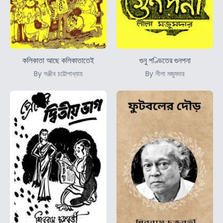
কলিকাতা আছে কলিকাতাতেই
গুনু পণ্ডিতের গুনপনা
By সঞ্জীব চট্টোপাধ্যায়
By লীলা মজুমদার