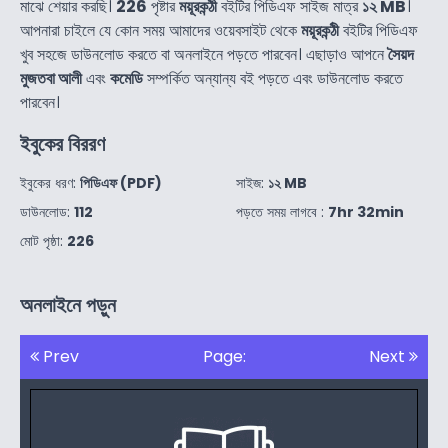
মাঝে শেয়ার করছি।
226
পৃষ্টার
ময়ূরকন্ঠী
বইটির পিডিএফ সাইজ মাত্র
১২ MB
।
আপনারা চাইলে যে কোন সময় আমাদের ওয়েবসাইট থেকে
ময়ূরকন্ঠী
বইটির পিডিএফ
খুব সহজে ডাউনলোড করতে বা অনলাইনে পড়তে পারবেন। এছাড়াও আপনে
সৈয়দ
মুজতবা আলী
এবং
কমেডি
সম্পর্কিত অন্যান্য বই পড়তে এবং ডাউনলোড করতে
পারবেন।
ইবুকের বিররণ
ইবুকের ধরণ:
পিডিএফ (PDF)
সাইজ:
১২ MB
ডাউনলোড:
112
পড়তে সময় লাগবে :
7hr 32min
মোট পৃষ্ঠা:
226
অনলাইনে পড়ুন
Prev
Page:
Next