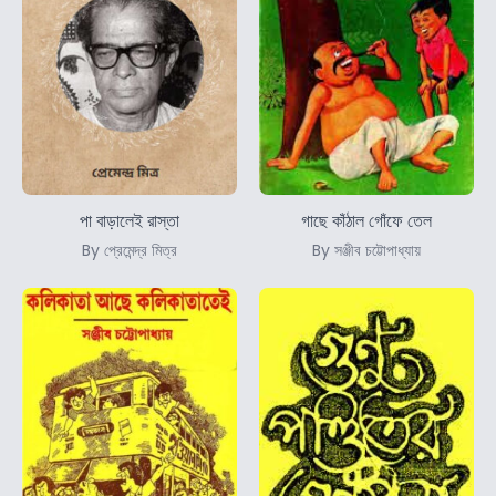
পা বাড়ালেই রাস্তা
গাছে কাঁঠাল গোঁফে তেল
By প্রেমেন্দ্র মিত্র
By সঞ্জীব চট্টোপাধ্যায়