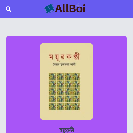
ময়ূরকন্ঠী