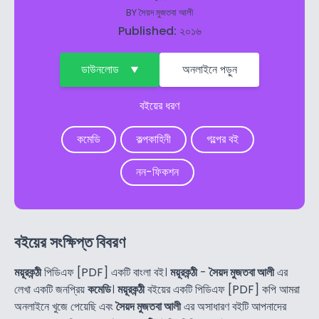
BY
সৈয়দ মুজতবা আলী
Published: ২০১৬
ডাউনলোড
অনলাইনে পড়ুন
বইয়ের ধরণ
কমেডি
কল্পকাহিনী
গল্পের বই
নন-ফিকশন
বইয়ের সংক্ষিপ্ত বিবরণ
ময়ূরকন্ঠী
পিডিএফ [PDF] একটি বাংলা বই।
ময়ূরকন্ঠী
-
সৈয়দ মুজতবা আলী
এর
লেখা একটি জনপ্রিয়
কমেডি
।
ময়ূরকন্ঠী
বইয়ের একটি পিডিএফ [PDF] কপি আমরা
অনলাইনে খুজে পেয়েছি এবং
সৈয়দ মুজতবা আলী
এর অসাধারণ বইটি আপনাদের