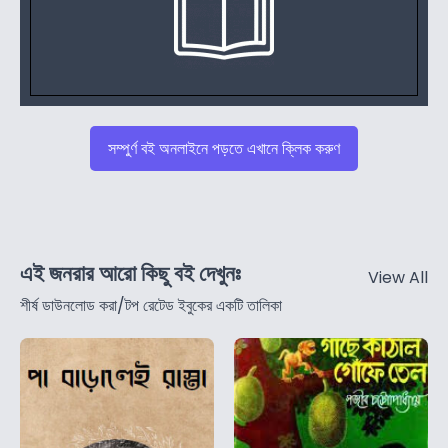
সম্পুর্ণ বই অনলাইনে পড়তে এখানে ক্লিক করুণ
এই জনরার আরো কিছু বই দেখুনঃ
View All
শীর্ষ ডাউনলোড করা/টপ রেটেড ইবুকের একটি তালিকা