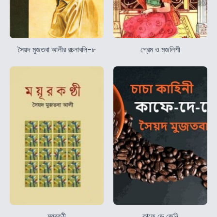
সৈয়দ মুজতবা আলীর রচনাবলি-৮
প্রেম ও মজলিশী
ময়ূরকন্ঠী
কাফে ডে জেনি