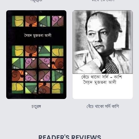
চতুরঙ্গ
বেঁচে থাকো সর্দি কাশি
READER'S REVIEWS