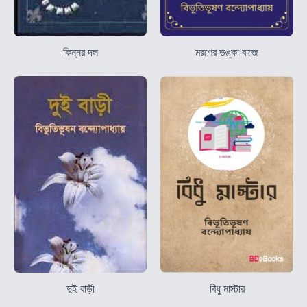
কিন্নর দল
মরণের ডঙ্কা বাজে
দুই বাড়ী
বিধু মাস্টার