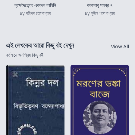
ব্রহ্মদৈত্যের একাদশ কাহিনি
কাকাবাবু সমগ্র ৭
By ষষ্ঠীপদ চট্টোপাধ্যায়
By সুনীল গঙ্গোপাধ্যায়
এই লেখকের আরো কিছু বই দেখুন
View All
বর্তমানে জনপ্রিয় কিছু বই