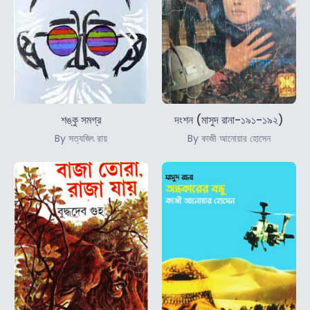
শঙ্কু সমগ্র
দংশন (মাসুদ রানা-১৯১-১৯২)
By সত্যজিৎ রায়
By কাজী আনোয়ার হোসেন