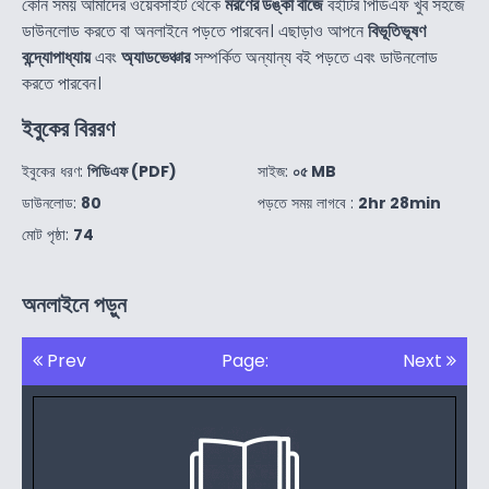
কোন সময় আমাদের ওয়েবসাইট থেকে
মরণের ডঙ্কা বাজে
বইটির পিডিএফ খুব সহজে
ডাউনলোড করতে বা অনলাইনে পড়তে পারবেন। এছাড়াও আপনে
বিভূতিভূষণ
বন্দ্যোপাধ্যায়
এবং
অ্যাডভেঞ্চার
সম্পর্কিত অন্যান্য বই পড়তে এবং ডাউনলোড
করতে পারবেন।
ইবুকের বিররণ
ইবুকের ধরণ:
পিডিএফ (PDF)
সাইজ:
০৫ MB
ডাউনলোড:
80
পড়তে সময় লাগবে :
2hr 28min
মোট পৃষ্ঠা:
74
অনলাইনে পড়ুন
Prev
Page:
Next