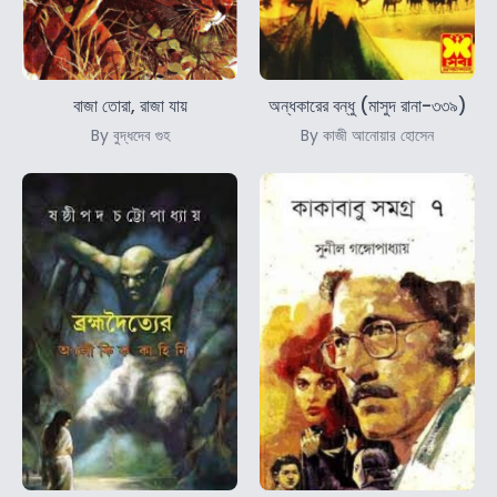
বাজা তোরা, রাজা যায়
অন্ধকারের বন্ধু (মাসুদ রানা-৩৩৯)
By বুদ্ধদেব গুহ
By কাজী আনোয়ার হোসেন