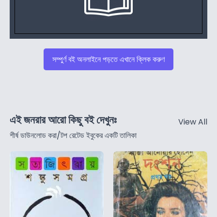
সম্পুর্ণ বই অনলাইনে পড়তে এখানে ক্লিক করুণ
এই জনরার আরো কিছু বই দেখুনঃ
View All
শীর্ষ ডাউনলোড করা/টপ রেটেড ইবুকের একটি তালিকা